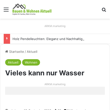
Menü
S
ARKM.marketing
Holz Pendelleuchten: Eleganz und Nachhaltigkeit für Ihr Zuhause
Startseite
/
Aktuell
Aktuell
Wohnen
Vieles kann nur Wasser
ARKM.marketing