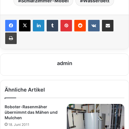
Schlafzimmer-Möbel
Wasserbett
LinkedIn
Tumblr
Pinterest
Reddit
VKontakte
Teile per E-Mail
Drucken
admin
Ähnliche Artikel
Roboter-Rasenmäher
übernimmt das Mähen und
Mulchen
18. Juni 2011