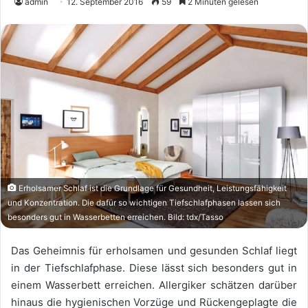
admin
12. September 2016
59
2 Minuten gelesen
Erholsamer Schlaf ist die Grundlage für Gesundheit, Leistungsfähigkeit
und Konzentration. Die dafür so wichtigen Tiefschlafphasen lassen sich
besonders gut in Wasserbetten erreichen. Bild: tdx/Tasso
Das Geheimnis für erholsamen und gesunden Schlaf liegt
in der Tiefschlafphase. Diese lässt sich besonders gut in
einem Wasserbett erreichen. Allergiker schätzen darüber
hinaus die hygienischen Vorzüge und Rückengeplagte die