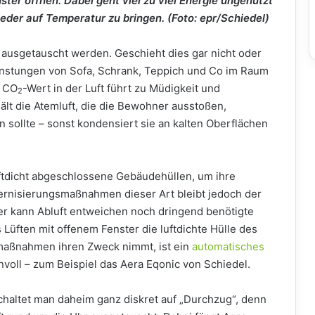
ster öffnen. Dabei geht viel zu viel Energie ungenutzt
ieder auf Temperatur zu bringen. (Foto: epr/Schiedel)
 ausgetauscht werden. Geschieht dies gar nicht oder
ünstungen von Sofa, Schrank, Teppich und Co im Raum
e CO
-Wert in der Luft führt zu Müdigkeit und
2
lt die Atemluft, die die Bewohner ausstoßen,
n sollte – sonst kondensiert sie an kalten Oberflächen
uftdicht abgeschlossene Gebäudehüllen, um ihre
ernisierungsmaßnahmen dieser Art bleibt jedoch der
der kann Abluft entweichen noch dringend benötigte
 Lüften mit offenem Fenster die luftdichte Hülle des
maßnahmen ihren Zweck nimmt, ist ein
automatisches
oll – zum Beispiel das Aera Eqonic von Schiedel.
chaltet man daheim ganz diskret auf „Durchzug“, denn