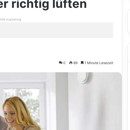
r richtig lüften
KM.marketing
0
89
1 Minute Lesezeit