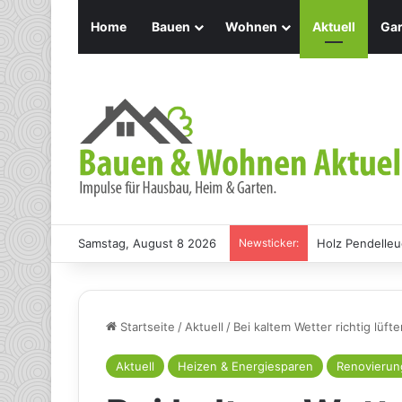
Home
Bauen
Wohnen
Aktuell
Gar
Samstag, August 8 2026
Newsticker:
Holz Pendelleu
Startseite
/
Aktuell
/
Bei kaltem Wetter richtig lüfte
Aktuell
Heizen & Energiesparen
Renovierun