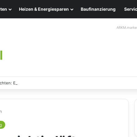
ten
Heizen & Energiesparen
Baufinanzierung
Servi
ARKM.marke
chten: Eleganz und Nachhaltigkeit für Ihr Zuhause
n
g