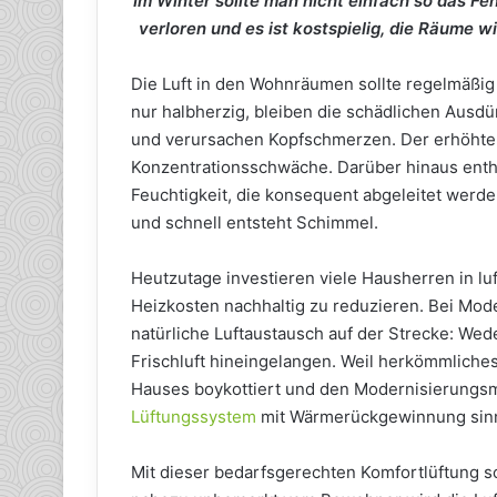
Im Winter sollte man nicht einfach so das Fen
verloren und es ist kostspielig, die Räume w
Die Luft in den Wohnräumen sollte regelmäßig
nur halbherzig, bleiben die schädlichen Ausd
und verursachen Kopfschmerzen. Der erhöht
Konzentrationsschwäche. Darüber hinaus enthä
Feuchtigkeit, die konsequent abgeleitet werde
und schnell entsteht Schimmel.
Heutzutage investieren viele Hausherren in l
Heizkosten nachhaltig zu reduzieren. Bei Mod
natürliche Luftaustausch auf der Strecke: We
Frischluft hineingelangen. Weil herkömmliches
Hauses boykottiert und den Modernisierungs
Lüftungssystem
mit Wärmerückgewinnung sinnv
Mit dieser bedarfsgerechten Komfortlüftung s