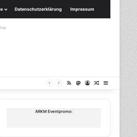
ce
Datenschutzerklärung
Impressum
ting
RSS
Mastodon
Anmelden
Zufälliger Artike
Sidebar
ARKM Eventpromo: