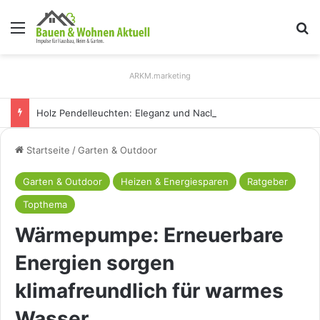
Menü
S
ARKM.marketing
Holz Pendelleuchten: Eleganz und Nachhaltigkeit für Ihr Zuhause
Startseite
/
Garten & Outdoor
Garten & Outdoor
Heizen & Energiesparen
Ratgeber
Topthema
Wärmepumpe: Erneuerbare
Energien sorgen
klimafreundlich für warmes
Wasser