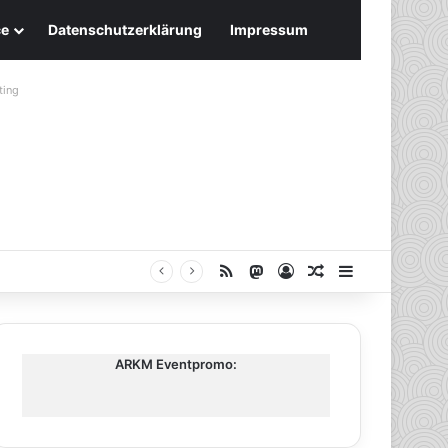
ce
Datenschutzerklärung
Impressum
ting
RSS
Mastodon
Anmelden
Zufälliger Artike
Sidebar
ARKM Eventpromo: