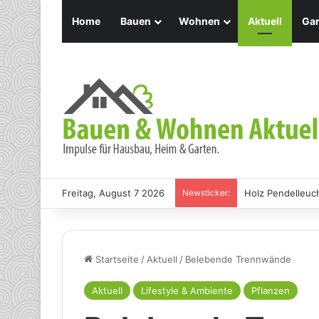
Home
Bauen
Wohnen
Aktuell
Gar
Freitag, August 7 2026
Newsticker:
Holz Pendelleuch
Startseite
/
Aktuell
/
Belebende Trennwände
Aktuell
Lifestyle & Ambiente
Pflanzen