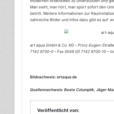
modernen Arbeitswelt zu unterstützen und gle
Man sieht, man hört, man spürt sofort den Unt
betritt. Weitere Informationen zur Raumvitali
zahlreiche Bilder und Infos dazu gibt es auf 
art aqua GmbH & Co. KG – Prinz-Eugen-Straße 
7142 9700-0 – Fax 0049 (0) 7142 9700-10 – i
Bildnachweis: artaqua.de
Quellennachweis: Beate Cziumplik, Jäger 
Veröffentlicht von: