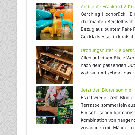
Ambiente Frankfurt 2016
Garching-Hochbrück - Ein
charmanten Beistelltisch.
Bezug aus buntem Fake F
Cocktailsessel in knatsc
Ordnungshüter Kleidersc
Alles auf einen Blick: We
nach dem passenden Outfi
wahren und schnell das r
Jetzt den Blütensommer 
Es ist wieder Zeit, Blum
Terrasse sommerfein ausz
Ein sehr schön harmonisc
Kombination von hängen
zusammen mit Männertre