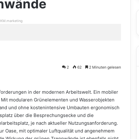
nnwände
KM.marketing
2
62
2 Minuten gelesen
Anforderungen in der modernen Arbeitswelt. Ein mobiler
le. Mit modularen Grünelementen und Wasserobjekten
and und ohne kostenintensive Umbauten ergonomisch
tsplatz über die Besprechungsecke und die
arbeitsplatz, je nach aktueller Nutzungsanforderung.
ur Oase, mit optimaler Luftqualität und angenehmem
e Wirkung der grünen Trennwände ist ebenfalls nicht