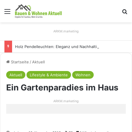
Menü
S
ARKM.marketing
Holz Pendelleuchten: Eleganz und Nachhaltigkeit für Ihr Zuhause
Startseite
/
Aktuell
Aktuell
Lifestyle & Ambiente
Wohnen
Ein Gartenparadies im Haus
ARKM.marketing