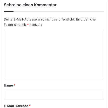
Schreibe einen Kommentar
Deine E-Mail-Adresse wird nicht veröffentlicht.
Erforderliche
Felder sind mit
*
markiert
K
o
m
m
e
n
t
a
Name
*
r
*
E-Mail-Adresse
*