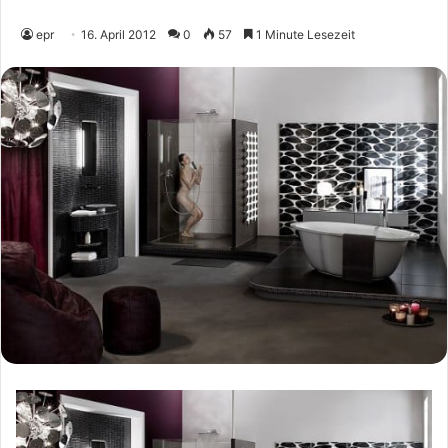
epr
16. April 2012
0
57
1 Minute Lesezeit