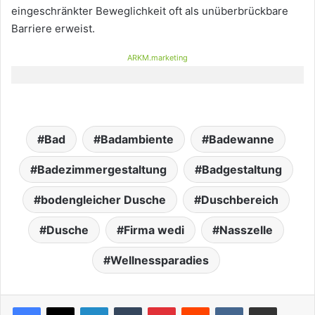
eingeschränkter Beweglichkeit oft als unüberbrückbare
Barriere erweist.
ARKM.marketing
Bad
Badambiente
Badewanne
Badezimmergestaltung
Badgestaltung
bodengleicher Dusche
Duschbereich
Dusche
Firma wedi
Nasszelle
Wellnessparadies
LinkedIn
Tumblr
Pinterest
Reddit
VKontakte
Teile per E-Mail