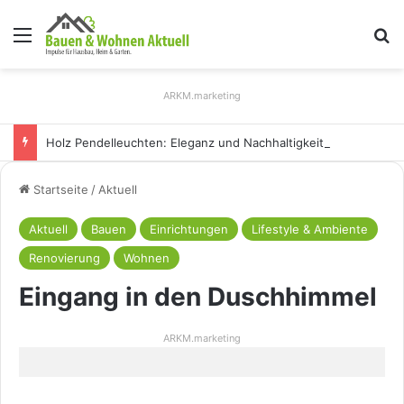
Menü
S
ARKM.marketing
Holz Pendelleuchten: Eleganz und Nachhaltigkeit für Ihr Zuhause
Startseite
/
Aktuell
Aktuell
Bauen
Einrichtungen
Lifestyle & Ambiente
Renovierung
Wohnen
Eingang in den Duschhimmel
ARKM.marketing