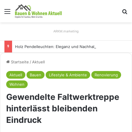
Menü
S
ARKM.marketing
Holz Pendelleuchten: Eleganz und Nachhaltigkeit für Ihr Zuhause
Startseite
/
Aktuell
Aktuell
Bauen
Lifestyle & Ambiente
Renovierung
Wohnen
Gewendelte Faltwerktreppe
hinterlässt bleibenden
Eindruck