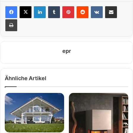
LinkedIn
Tumblr
Pinterest
Reddit
VKontakte
Teile per E-Mail
Drucken
epr
Ähnliche Artikel