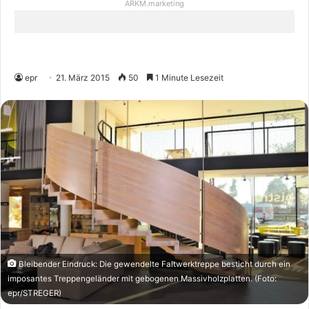
ARKM.marketing
epr
21. März 2015
50
1 Minute Lesezeit
Bleibender Eindruck: Die gewendelte Faltwerktreppe besticht durch ein
imposantes Treppengeländer mit gebogenen Massivholzplatten. (Foto:
epr/STREGER)