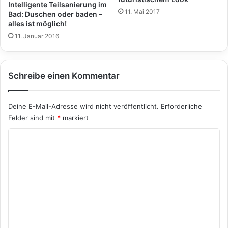
Intelligente Teilsanierung im
11. Mai 2017
Bad: Duschen oder baden –
alles ist möglich!
11. Januar 2016
Schreibe einen Kommentar
Deine E-Mail-Adresse wird nicht veröffentlicht.
Erforderliche
Felder sind mit
*
markiert
K
o
m
m
e
n
t