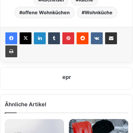
offene Wohnküchen
Wohnküche
LinkedIn
Tumblr
Pinterest
Reddit
VKontakte
Teile per E-Mail
Drucken
epr
Ähnliche Artikel