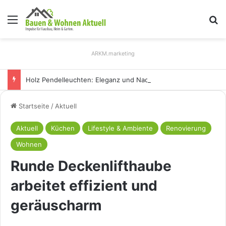
Menü
S
ARKM.marketing
Holz Pendelleuchten: Eleganz und Nachhaltigkeit für Ihr Zuhause
Startseite
/
Aktuell
Aktuell
Küchen
Lifestyle & Ambiente
Renovierung
Wohnen
Runde Deckenlifthaube
arbeitet effizient und
geräuscharm