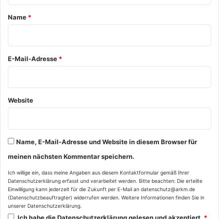
a
Name
*
r
*
E-Mail-Adresse
*
Website
Name, E-Mail-Adresse und Website in diesem Browser für
meinen nächsten Kommentar speichern.
Ich willige ein, dass meine Angaben aus diesem Kontaktformular gemäß Ihrer
Datenschutzerklärung
erfasst und verarbeitet werden. Bitte beachten: Die erteilte
Einwilligung kann jederzeit für die Zukunft per E-Mail an datenschutz@arkm.de
(Datenschutzbeauftragter) widerrufen werden. Weitere Informationen finden Sie in
unserer
Datenschutzerklärung
.
Ich habe die
Datenschutzerklärung
gelesen und akzeptiert.
*