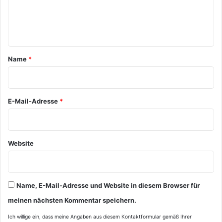
e
n
t
a
Name
*
r
*
E-Mail-Adresse
*
Website
Name, E-Mail-Adresse und Website in diesem Browser für
meinen nächsten Kommentar speichern.
Ich willige ein, dass meine Angaben aus diesem Kontaktformular gemäß Ihrer