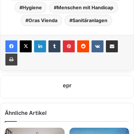
Hygiene
Menschen mit Handicap
Oras Vienda
Sanitäranlagen
LinkedIn
Tumblr
Pinterest
Reddit
VKontakte
Teile per E-Mail
Drucken
epr
Ähnliche Artikel