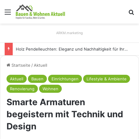
Menü
S
ARKM.marketing
Holz Pendelleuchten: Eleganz und Nachhaltigkeit für Ihr Zuhause
Startseite
/
Aktuell
Aktuell
Bauen
Einrichtungen
Lifestyle & Ambiente
Renovierung
Wohnen
Smarte Armaturen
begeistern mit Technik und
Design