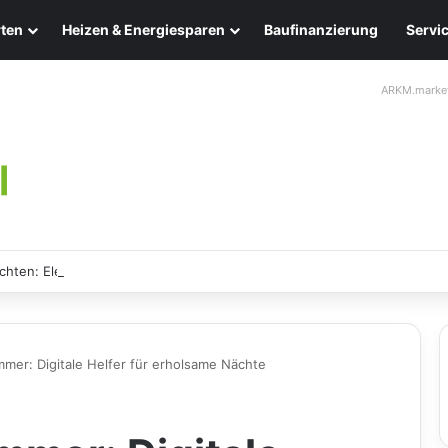
ten
Heizen & Energiesparen
Baufinanzierung
Servi
ARKM.marke
chten: Eleganz und Nachhaltigkeit für Ihr Zuhause
mmer: Digitale Helfer für erholsame Nächte