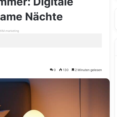
mmer: Digitale
lsame Nächte
KM.marketing
0
130
2 Minuten gelesen