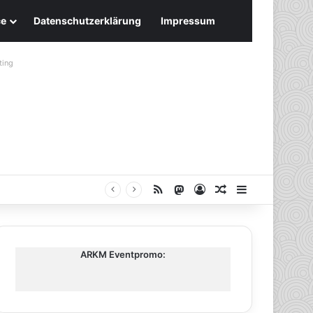
ce
Datenschutzerklärung
Impressum
ting
RSS
Mastodon
Anmelden
Zufälliger Artike
Sidebar
ARKM Eventpromo: