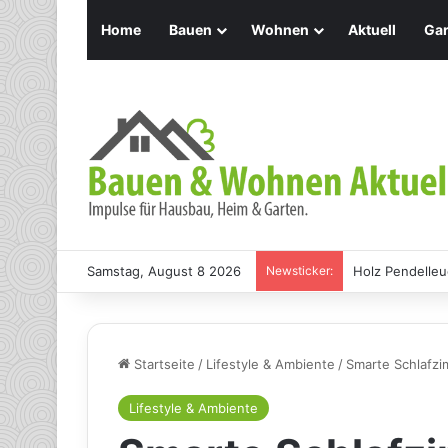
Home
Bauen
Wohnen
Aktuell
Gar
Samstag, August 8 2026
Newsticker:
Holz Pendelleu
Startseite
/
Lifestyle & Ambiente
/
Smarte Schlafzi
Lifestyle & Ambiente