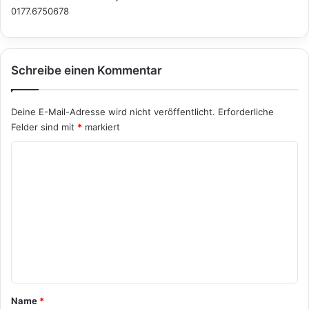
0177.6750678
Schreibe einen Kommentar
Deine E-Mail-Adresse wird nicht veröffentlicht.
Erforderliche
Felder sind mit
*
markiert
K
o
m
m
e
n
t
a
Name
*