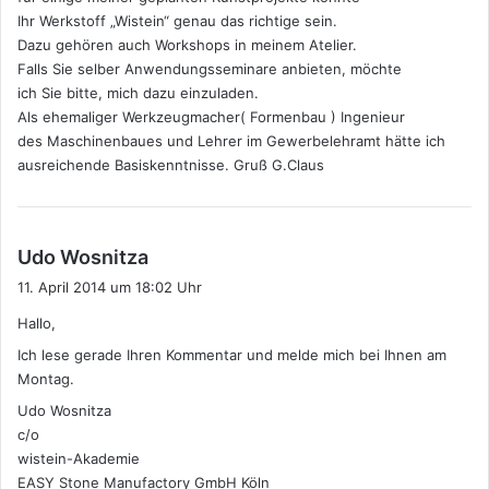
Ihr Werkstoff „Wistein“ genau das richtige sein.
Dazu gehören auch Workshops in meinem Atelier.
Falls Sie selber Anwendungsseminare anbieten, möchte
ich Sie bitte, mich dazu einzuladen.
Als ehemaliger Werkzeugmacher( Formenbau ) Ingenieur
des Maschinenbaues und Lehrer im Gewerbelehramt hätte ich
ausreichende Basiskenntnisse. Gruß G.Claus
s
Udo Wosnitza
a
11. April 2014 um 18:02 Uhr
g
Hallo,
t
:
Ich lese gerade Ihren Kommentar und melde mich bei Ihnen am
Montag.
Udo Wosnitza
c/o
wistein-Akademie
EASY Stone Manufactory GmbH Köln