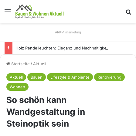
Menü
S
ARKM.marketing
Holz Pendelleuchten: Eleganz und Nachhaltigkeit für Ihr Zuhause
Startseite
/
Aktuell
Aktuell
Bauen
Lifestyle & Ambiente
Renovierung
Wohnen
So schön kann
Wandgestaltung in
Steinoptik sein