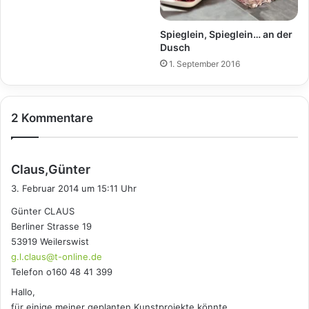
Spieglein, Spieglein… an der
Dusch
1. September 2016
2 Kommentare
s
Claus,Günter
a
3. Februar 2014 um 15:11 Uhr
g
Günter CLAUS
t
Berliner Strasse 19
:
53919 Weilerswist
g.l.claus@t-online.de
Telefon o160 48 41 399
Hallo,
für einige meiner geplanten Kunstprojekte könnte