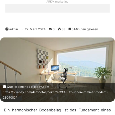
ARKM.marketing
admin
27. März 2024
0
83
5 Minuten gelesen
Quelle: qimono / pixabay.com
https://pixabay.com/de/photos/heimb%C3%BCro-innere-zimmer-modern-
2804083/
Ein harmonischer Bodenbelag ist das Fundament eines