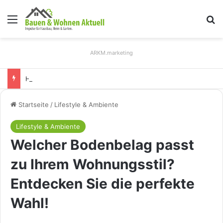
Menü
S
ARKM.marketing
Holz Pendelleuchten: Eleganz und Nachhaltigkeit für Ihr Zuhause
Startseite
/
Lifestyle & Ambiente
Lifestyle & Ambiente
Welcher Bodenbelag passt
zu Ihrem Wohnungsstil?
Entdecken Sie die perfekte
Wahl!