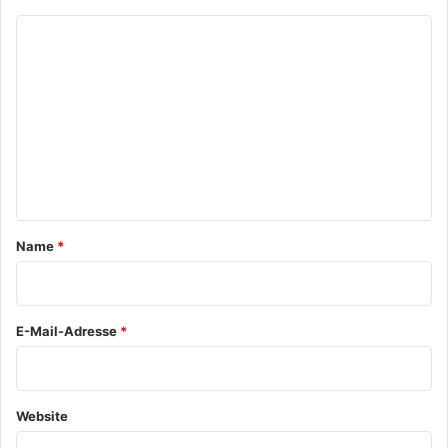
K
o
m
m
e
n
t
a
Name
*
r
*
E-Mail-Adresse
*
Website