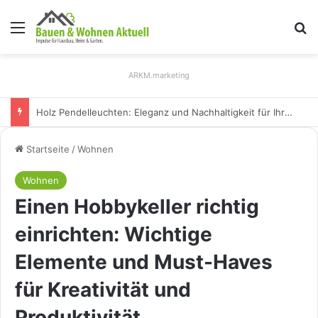
Menü
S
ARKM.marketing
Wespennest: Effektive Methoden zur sicheren Entfernung
Startseite
/
Wohnen
Wohnen
Einen Hobbykeller richtig
einrichten: Wichtige
Elemente und Must-Haves
für Kreativität und
Produktivität