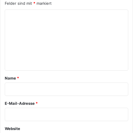
Felder sind mit
*
markiert
K
o
m
m
e
n
t
a
Name
*
r
*
E-Mail-Adresse
*
Website