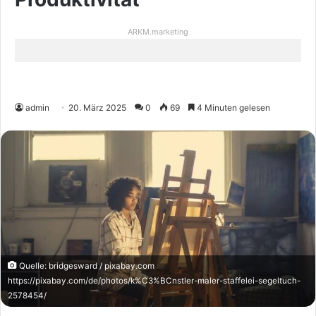
ARKM.marketing
admin
20. März 2025
0
69
4 Minuten gelesen
Quelle: bridgesward / pixabay.com
https://pixabay.com/de/photos/k%C3%BCnstler-maler-staffelei-segeltuch-
2578454/