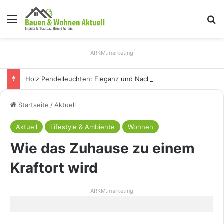
Menü
S
ARKM.marketing
Holz Pendelleuchten: Eleganz und Nachhaltigkeit für Ihr Zuhause
Startseite
/
Aktuell
Aktuell
Lifestyle & Ambiente
Wohnen
Wie das Zuhause zu einem
Kraftort wird
ARKM.marketing