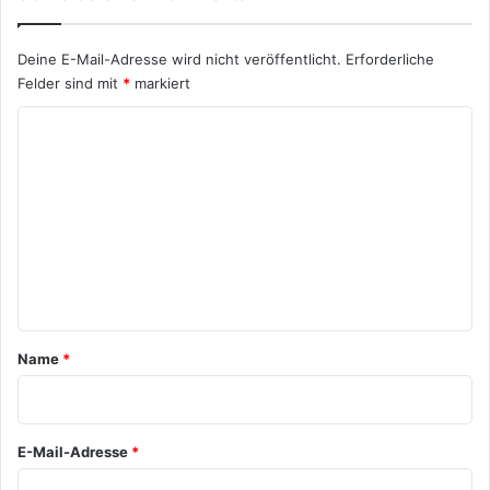
Deine E-Mail-Adresse wird nicht veröffentlicht.
Erforderliche
Felder sind mit
*
markiert
K
o
m
m
e
n
t
a
Name
*
r
*
E-Mail-Adresse
*