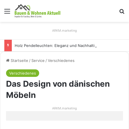
Menü
S
ARKM.marketing
Holz Pendelleuchten: Eleganz und Nachhaltigkeit für Ihr Zuhause
Startseite
/
Service
/
Verschiedenes
Verschiedenes
Das Design von dänischen
Möbeln
ARKM.marketing