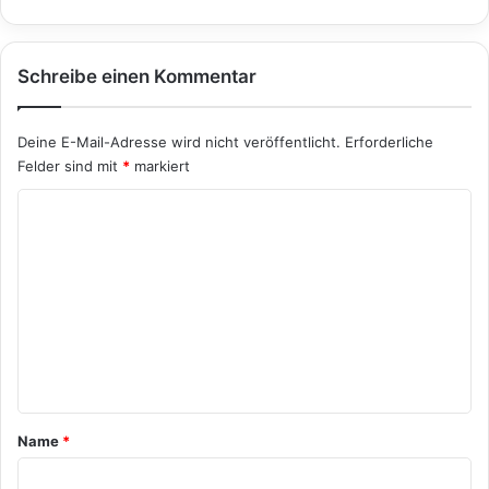
Schreibe einen Kommentar
Deine E-Mail-Adresse wird nicht veröffentlicht.
Erforderliche
Felder sind mit
*
markiert
K
o
m
m
e
n
t
a
Name
*
r