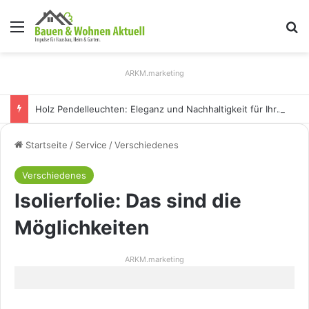
Menü
S
ARKM.marketing
Holz Pendelleuchten: Eleganz und Nachhaltigkeit für Ihr Zuhause
Startseite
/
Service
/
Verschiedenes
Verschiedenes
Isolierfolie: Das sind die
Möglichkeiten
ARKM.marketing