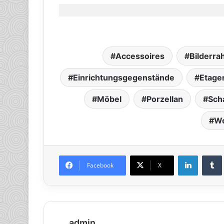
Accessoires
Bilderr
Einrichtungsgegenstände
Etage
Möbel
Porzellan
Sch
W
LinkedIn
Tumb
Facebook
X
admin