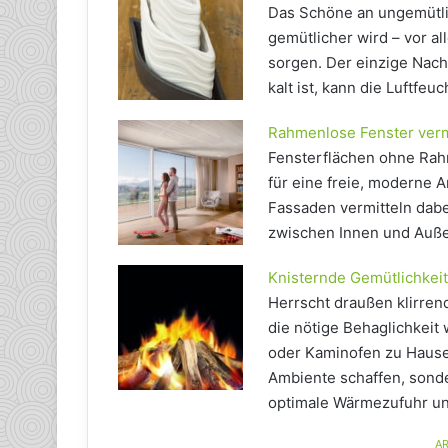
Das Schöne an ungemütli
gemütlicher wird – vor a
sorgen. Der einzige Nach
kalt ist, kann die Luftfeu
Rahmenlose Fenster vermi
Fensterflächen ohne Rah
für eine freie, moderne A
Fassaden vermitteln dabe
zwischen Innen und Auß
Knisternde Gemütlichkeit
Herrscht draußen klirren
die nötige Behaglichkei
oder Kaminofen zu Hause 
Ambiente schaffen, sonde
optimale Wärmezufuhr un
AR