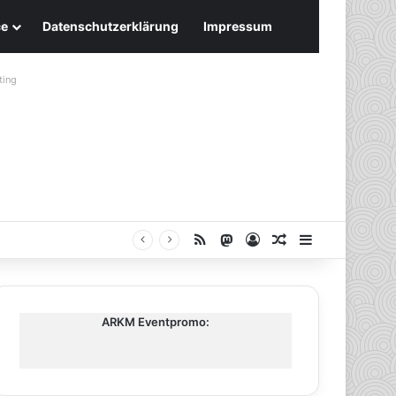
ce
Datenschutzerklärung
Impressum
ting
RSS
Mastodon
Anmelden
Zufälliger Artike
Sidebar
ARKM Eventpromo: