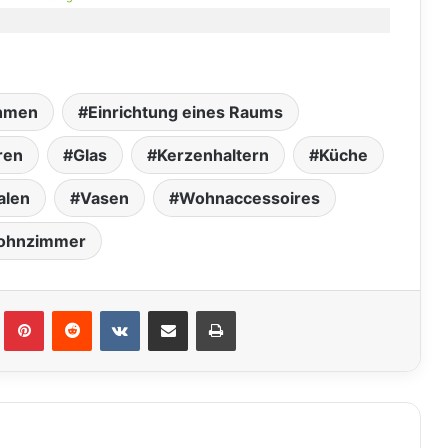
ahmen
Einrichtung eines Raums
ren
Glas
Kerzenhaltern
Küche
alen
Vasen
Wohnaccessoires
ohnzimmer
lr
Pinterest
Reddit
VKontakte
Teile per E-Mail
Drucken