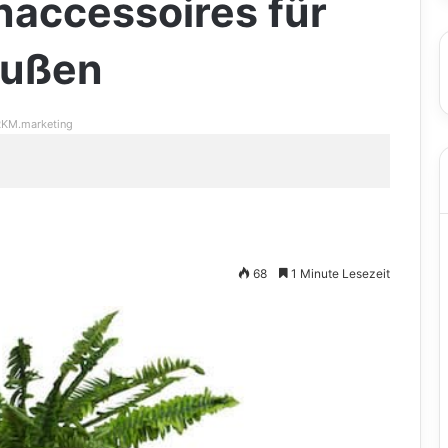
accessoires für
außen
KM.marketing
68
1 Minute Lesezeit