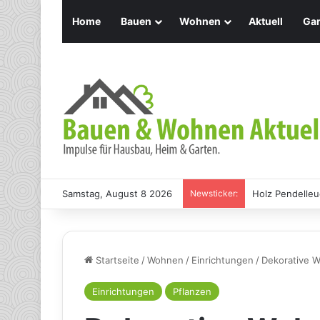
Home
Bauen
Wohnen
Aktuell
Gar
Samstag, August 8 2026
Newsticker:
Holz Pendelleu
Startseite
/
Wohnen
/
Einrichtungen
/
Dekorative W
Einrichtungen
Pflanzen