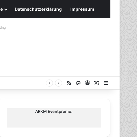
ce
Datenschutzerklärung
Impressum
ting
RSS
Mastodon
Anmelden
Zufälliger Artike
Sidebar
ARKM Eventpromo: