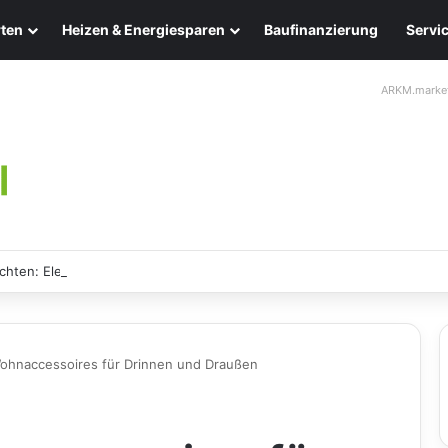
ten
Heizen & Energiesparen
Baufinanzierung
Servi
ARKM.marke
chten: Eleganz und Nachhaltigkeit für Ihr Zuhause
ohnaccessoires für Drinnen und Draußen