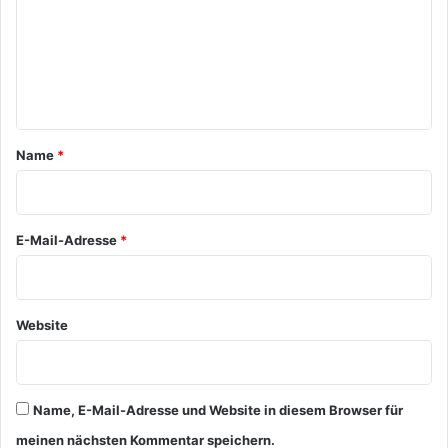
m
e
n
t
a
Name
*
r
*
E-Mail-Adresse
*
Website
Name, E-Mail-Adresse und Website in diesem Browser für
meinen nächsten Kommentar speichern.