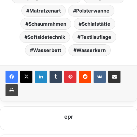
Matratzenart
Polsterwanne
Schaumrahmen
Schlafstätte
Softsidetechnik
Textilauflage
Wasserbett
Wasserkern
LinkedIn
Tumblr
Pinterest
Reddit
VKontakte
Teile per E-Mail
Drucken
epr