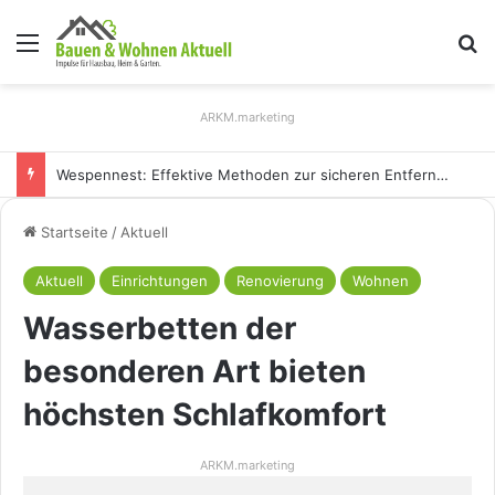
Menü
S
ARKM.marketing
Wespennest: Effektive Methoden zur sicheren Entfernung
Startseite
/
Aktuell
Aktuell
Einrichtungen
Renovierung
Wohnen
Wasserbetten der
besonderen Art bieten
höchsten Schlafkomfort
ARKM.marketing