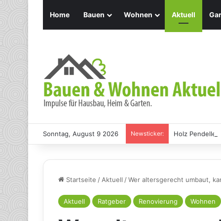
Home
Bauen
Wohnen
Aktuell
Gar
Sonntag, August 9 2026
Newsticker:
Holz Pendelleu
Startseite
/
Aktuell
/
Wer altersgerecht umbaut, ka
Aktuell
Ratgeber
Renovierung
Wohnen