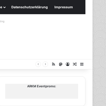
ce
Datenschutzerklärung
Impressum
ting
RSS
Mastodon
Anmelden
Zufälliger Artike
Sidebar
ARKM Eventpromo: