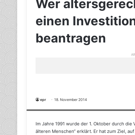
Wer altersgerec
einen Investiti
beantragen
AR
epr
18. November 2014
Egal ob jung oder alt, groß oder klein – in einem barrierefr
selbstbestimmtes und komfortables Leben. (Foto: epr/KfW-Bil
Im Jahre 1991 wurde der 1. Oktober durch die 
älteren Menschen“ erklärt. Er hat zum Ziel, a