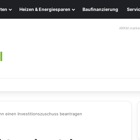
ten
Heizen & Energiesparen
Baufinanzierung
Servi
ARKM.marke
chten: Eleganz und Nachhaltigkeit für Ihr Zuhause
nn einen Investitionszuschuss beantragen