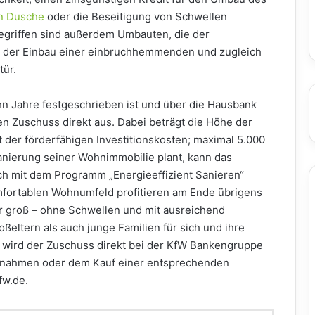
en Dusche
oder die Beseitigung von Schwellen
riffen sind außerdem Umbauten, die der
se der Einbau einer einbruchhemmenden und zugleich
ür.
hn Jahre festgeschrieben ist und über die Hausbank
n Zuschuss direkt aus. Dabei beträgt die Höhe der
t der förderfähigen Investitionskosten; maximal 5.000
anierung seiner Wohnimmobilie plant, kann das
h mit dem Programm „Energieeffizient Sanieren“
ortablen Wohnumfeld profitieren am Ende übrigens
der groß – ohne Schwellen und mit ausreichend
eltern als auch junge Familien für sich und ihre
t wird der Zuschuss direkt bei der KfW Bankengruppe
ßnahmen oder dem Kauf einer entsprechenden
fw.de.