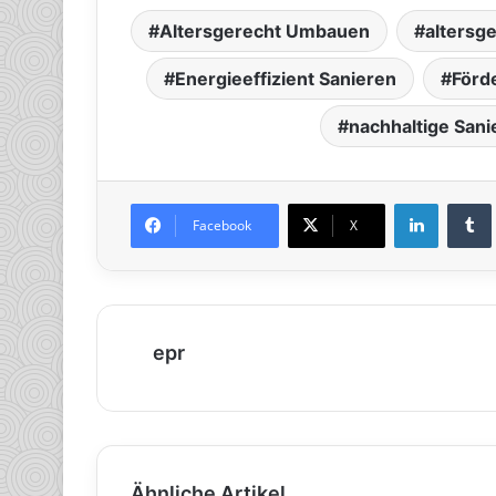
Altersgerecht Umbauen
altersg
Energieeffizient Sanieren
Förd
nachhaltige San
LinkedIn
Tumb
Facebook
X
epr
Ähnliche Artikel