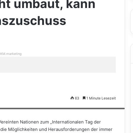
ht umbaut, kann
onszuschuss
KM.marketing
63
1 Minute Lesezeit
eien Haus leben alle zusammen unter einem Dach und führen ein
darchiv/Thomas Klewar)
Vereinten Nationen zum „Internationalen Tag der
uf die Möglichkeiten und Herausforderungen der immer