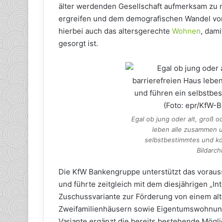
älter werdenden Gesellschaft aufmerksam zu 
ergreifen und dem demografischen Wandel vorb
hierbei auch das altersgerechte
Wohnen
, dami
gesorgt ist.
Egal ob jung oder alt, groß o
leben alle zusammen u
selbstbestimmtes und ko
Bildarc
Die KfW Bankengruppe unterstützt das vorau
und führte zeitgleich mit dem diesjährigen „I
Zuschussvariante zur Förderung von einem al
Zweifamilienhäusern sowie Eigentumswohnunge
Variante ergänzt die bereits bestehende Mögli