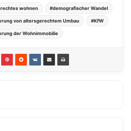
erechtes wohnen
demografischer Wandel
erung von altersgerechtem Umbau
KfW
ierung der Wohnimmobilie
lr
Pinterest
Reddit
VKontakte
Teile per E-Mail
Drucken