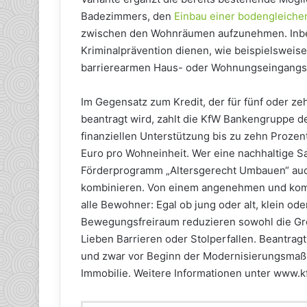
Badezimmers, den
Einbau einer bodengleich
zwischen den Wohnräumen aufzunehmen. Inbeg
Kriminalprävention dienen, wie beispielswei
barrierearmen Haus- oder Wohnungseingangst
Im Gegensatz zum Kredit, der für fünf oder ze
beantragt wird, zahlt die KfW Bankengruppe de
finanziellen Unterstützung bis zu zehn Prozen
Euro pro Wohneinheit. Wer eine nachhaltige S
Förderprogramm „Altersgerecht Umbauen“ auc
kombinieren. Von einem angenehmen und komf
alle Bewohner: Egal ob jung oder alt, klein o
Bewegungsfreiraum reduzieren sowohl die Groß
Lieben Barrieren oder Stolperfallen. Beantrag
und zwar vor Beginn der Modernisierungsma
Immobilie. Weitere Informationen unter www.k