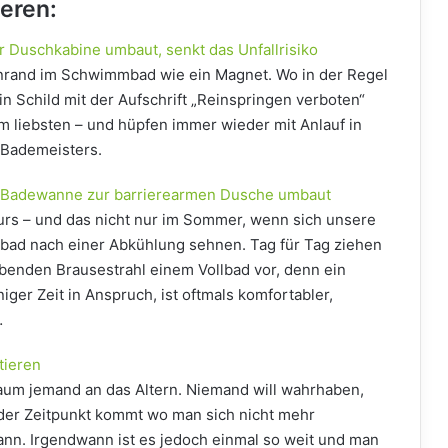
ieren:
 Duschkabine umbaut, senkt das Unfallrisiko
enrand im Schwimmbad wie ein Magnet. Wo in der Regel
ein Schild mit der Aufschrift „Reinspringen verboten“
e am liebsten – und hüpfen immer wieder mit Anlauf in
 Bademeisters.
lte Badewanne zur barrierearmen Dusche umbaut
urs – und das nicht nur im Sommer, wenn sich unsere
ad nach einer Abkühlung sehnen. Tag für Tag ziehen
benden Brausestrahl einem Vollbad vor, denn ein
er Zeit in Anspruch, ist oftmals komfortabler,
…
tieren
aum jemand an das Altern. Niemand will wahrhaben,
der Zeitpunkt kommt wo man sich nicht mehr
n. Irgendwann ist es jedoch einmal so weit und man