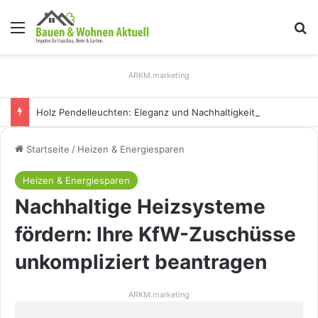
Menü
S
ARKM.marketing
Holz Pendelleuchten: Eleganz und Nachhaltigkeit für Ihr Zuhause
Startseite
/
Heizen & Energiesparen
Heizen & Energiesparen
Nachhaltige Heizsysteme
fördern: Ihre KfW-Zuschüsse
unkompliziert beantragen
ARKM.marketing