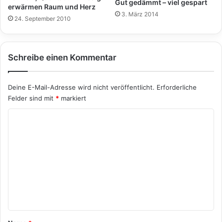
Gut gedämmt – viel gespart
erwärmen Raum und Herz
3. März 2014
24. September 2010
Schreibe einen Kommentar
Deine E-Mail-Adresse wird nicht veröffentlicht.
Erforderliche
Felder sind mit
*
markiert
K
o
m
m
e
n
t
a