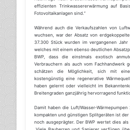
effizienten Trinkwassererwärmung auf Bas
Fotovoltaikanlagen sind.“
Während auch die Verkaufszahlen von Luft
wuchsen, war der Absatz von erdgekoppelten
37.300 Stück wurden im vergangenen Jahr 1
welches mit einem ebenso deutlichen Absatzpl
BWP, dass die einstmals exotisch anmut
Verbrauchern als auch vom Fachhandwerk ge
schätzen die Möglichkeit, sich mit ein
kostengünstig eine regenerative Wärmequel
haben gelernt oder vielleicht im Bekanntenk
Breitengraden ganzjährig hervorragend funktio
Damit haben die Luft/Wasser-Wärmepumpen 20
kompakten und günstigen Splitgeräten ist der
noch ausgeprägter. Der BWP wertet dies als I
„Viele Bauherren und Sanierer verfügen übe