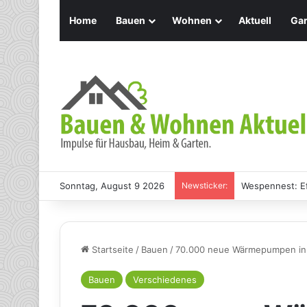
Home
Bauen
Wohnen
Aktuell
Gar
Sonntag, August 9 2026
Newsticker:
Holz Pendelleu
Startseite
/
Bauen
/
70.000 neue Wärmepumpen in D
Bauen
Verschiedenes