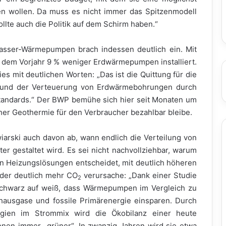
en wollen. Da muss es nicht immer das Spitzenmodell
ollte auch die Politik auf dem Schirm haben.“
asser-Wärmepumpen brach indessen deutlich ein. Mit
dem Vorjahr 9 % weniger Erdwärmepumpen installiert.
s mit deutlichen Worten: „Das ist die Quittung für die
s und der Verteuerung von Erdwärmebohrungen durch
tandards.“ Der BWP bemühe sich hier seit Monaten um
her Geothermie für den Verbraucher bezahlbar bleibe.
iarski auch davon ab, wann endlich die Verteilung von
 gestaltet wird. Es sei nicht nachvollziehbar, warum
ten Heizungslösungen entscheidet, mit deutlich höheren
 der deutlich mehr CO
verursache: „Dank einer Studie
2
schwarz auf weiß, dass Wärmepumpen im Vergleich zu
hausgase und fossile Primärenergie einsparen. Durch
rgien im Strommix wird die Ökobilanz einer heute
ionen immer „grüner“. In zwanzig Jahren wird sie etwa