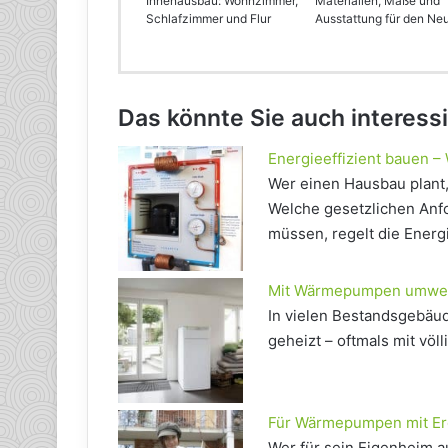
Innenausbau: Wohnzimmer,
Materialien, Maße und
Schlafzimmer und Flur
Ausstattung für den Ne
Das könnte Sie auch interess
Energieeffizient bauen 
Wer einen Hausbau plant,
Welche gesetzlichen Anfo
müssen, regelt die Energ
Mit Wärmepumpen umwelt
In vielen Bestandsgebäud
geheizt – oftmals mit völ
Für Wärmepumpen mit Erd
Wer für sein Eigenheim a