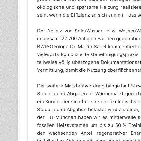
ökologische und sparsame Heizung realisier
sein, wenn die Effizienz an sich stimmt – das s
Der Absatz von Sole/Wasser- bzw. Wasser/W
insgesamt 22.200 Anlagen wurden gegenüber 
BWP-Geologe Dr. Martin Sabel kommentiert die
vielerorts komplizierte Genehmigungspraxi
teilweise völlig überzogene Dokumentationss
Vermittlung, damit die Nutzung oberflächenna
Die weitere Marktentwicklung hänge laut Staw
Steuern und Abgaben im Wärmemarkt gerechter
ein Kunde, der sich für eine der ökologischs
Steuern und Abgaben belastet wird als einer,
der TU-München haben wir es mittlerweile 
fossilen Heizsystemen um bis zu 50 % Treib
den wachsenden Anteil regenerativer Ene
installierten Anlage auch ohne neue Investit