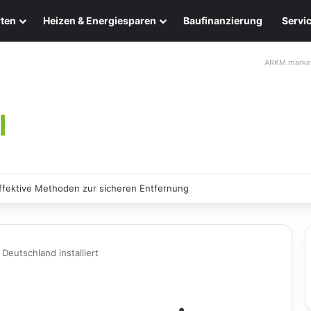
ten
Heizen & Energiesparen
Baufinanzierung
Servi
ARKM.marke
chten: Eleganz und Nachhaltigkeit für Ihr Zuhause
eutschland installiert