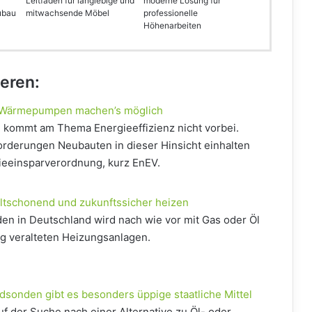
Leitfaden für langlebige und
moderne Lösung für
ubau
mitwachsende Möbel
professionelle
Höhenarbeiten
ieren:
– Wärmepumpen machen’s möglich
 kommt am Thema Energieeffizienz nicht vorbei.
rderungen Neubauten in dieser Hinsicht einhalten
ieeinsparverordnung, kurz EnEV.
schonend und zukunftssicher heizen
en in Deutschland wird nach wie vor mit Gas oder Öl
lig veralteten Heizungsanlagen.
sonden gibt es besonders üppige staatliche Mittel
uf der Suche nach einer Alternative zu Öl- oder