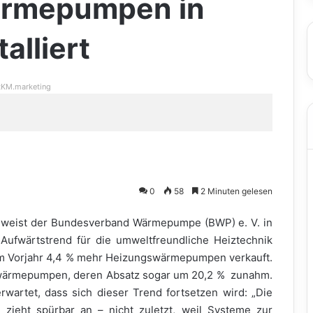
ärmepumpen in
alliert
KM.marketing
0
58
2 Minuten gelesen
r weist der Bundesverband Wärmepumpe (BWP) e. V. in
 Aufwärtstrend für die umweltfreundliche Heiztechnik
um Vorjahr 4,4 % mehr Heizungswärmepumpen verkauft.
wärmepumpen, deren Absatz sogar um 20,2 % zunahm.
wartet, dass sich dieser Trend fortsetzen wird: „Die
ieht spürbar an – nicht zuletzt, weil Systeme zur