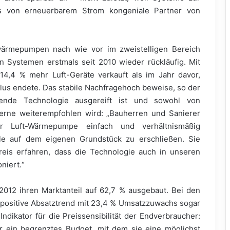
is von erneuerbarem Strom kongeniale Partner von
wärmepumpen nach wie vor im zweistelligen Bereich
 Systemen erstmals seit 2010 wieder rückläufig. Mit
4,4 % mehr Luft-Geräte verkauft als im Jahr davor,
us endete. Das stabile Nachfragehoch beweise, so der
ende Technologie ausgereift ist und sowohl von
rne weiterempfohlen wird: „Bauherren und Sanierer
er Luft-Wärmepumpe einfach und verhältnismäßig
le auf dem eigenen Grundstück zu erschließen. Sie
reis erfahren, dass die Technologie auch in unseren
niert.“
12 ihren Marktanteil auf 62,7 % ausgebaut. Bei den
 positive Absatztrend mit 23,4 % Umsatzzuwachs sogar
ndikator für die Preissensibilität der Endverbraucher:
r ein begrenztes Budget, mit dem sie eine möglichst