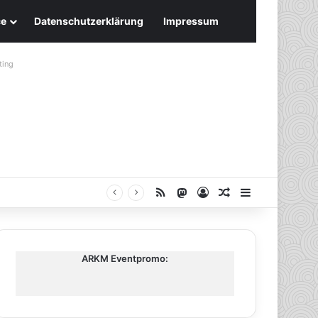
ce
Datenschutzerklärung
Impressum
ting
RSS
Mastodon
Anmelden
Zufälliger Artike
Sidebar
ARKM Eventpromo: