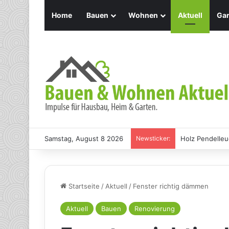
Home
Bauen
Wohnen
Aktuell
Gar
Samstag, August 8 2026
Newsticker:
Holz Pendelleu
Startseite
/
Aktuell
/
Fenster richtig dämmen
Aktuell
Bauen
Renovierung