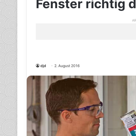
Fenster richtig
AR
djd
2. August 2016