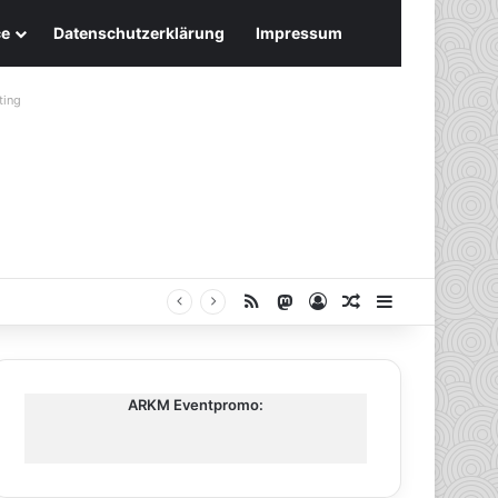
ce
Datenschutzerklärung
Impressum
ting
RSS
Mastodon
Anmelden
Zufälliger Artike
Sidebar
ARKM Eventpromo: