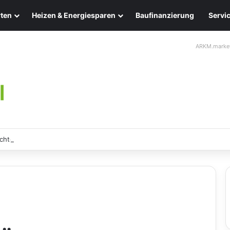
ten
Heizen & Energiesparen
Baufinanzierung
Servi
ARKM.marke
chten: Eleganz und Nachhaltigkeit für Ihr Zuhause