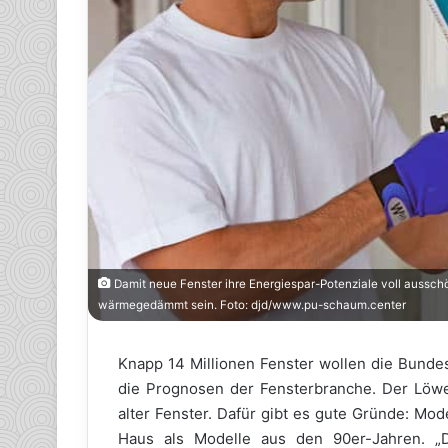
Damit neue Fenster ihre Energiespar-Potenziale voll ausschö
wärmegedämmt sein. Foto: djd/www.pu-schaum.center
Knapp 14 Millionen Fenster wollen die Bunde
die Prognosen der Fensterbranche. Der Löwen
alter Fenster. Dafür gibt es gute Gründe: Mo
Haus als Modelle aus den 90er-Jahren. „D