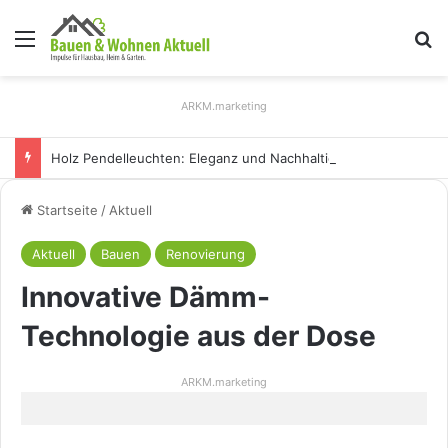
Menü
S
ARKM.marketing
Holz Pendelleuchten: Eleganz und Nachhaltigkeit für Ihr Zuhause
Startseite
/
Aktuell
Aktuell
Bauen
Renovierung
Innovative Dämm-
Technologie aus der Dose
ARKM.marketing