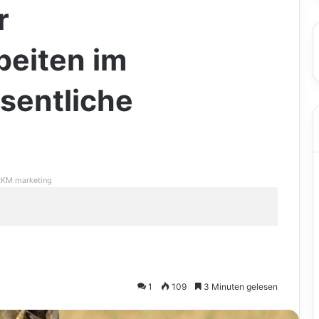
r
beiten im
sentliche
KM.marketing
1
109
3 Minuten gelesen