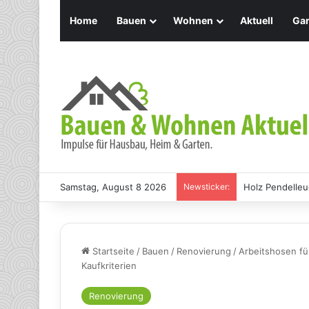
Home
Bauen
Wohnen
Aktuell
Gar
Samstag, August 8 2026
Newsticker:
Holz Pendelleu
Startseite
/
Bauen
/
Renovierung
/
Arbeitshosen fü
Kaufkriterien
Renovierung