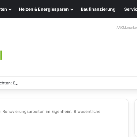
ten
Heizen & Energiesparen
Baufinanzierung
Servi
ARKM.marke
chten: Eleganz und Nachhaltigkeit für Ihr Zuhause
r Renovierungsarbeiten im Eigenheim: 8 wesentliche