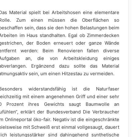
Das Material spielt bei Arbeitshosen eine elementare
Rolle. Zum einen müssen die Oberflächen so
beschaffen sein, dass sie den hohen Belastungen beim
Arbeiten im Haus standhalten. Egal ob Zimmerdecken
gestrichen, der Boden erneuert oder ganze Wände
entfernt werden: Beim Renovieren fallen diverse
Aufgaben an, die von Arbeitskleidung einiges
abverlangen. Ergänzend dazu sollte das Material
atmungsaktiv sein, um einen Hitzestau zu vermeiden.
Besonders widerstandsfähig ist die Naturfaser
gleichzeitig mit einem angenehmen Griff und einer sehr
20 Prozent ihres Gewichts saugt Baumwolle an
ufühlen“, erklärt der Bundesverband Die Verbraucher
m Onlineportal öko-fair. Negativ ist die eingeschränkte
ielsweise mit Schweiß erst einmal vollgesaugt, dauert
lich leistungsstärker sind dahingehend synthetische