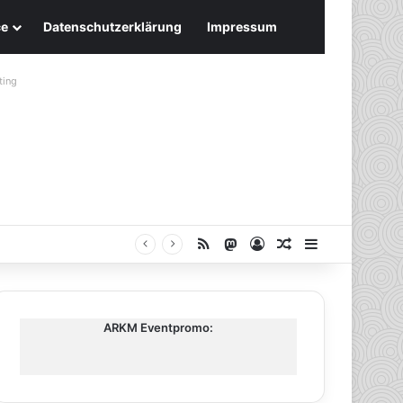
ce
Datenschutzerklärung
Impressum
ting
RSS
Mastodon
Anmelden
Zufälliger Artike
Sidebar
ARKM Eventpromo: