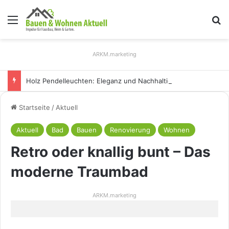
Menü
S
ARKM.marketing
Holz Pendelleuchten: Eleganz und Nachhaltigkeit für Ihr Zuhause
Startseite
/
Aktuell
Aktuell
Bad
Bauen
Renovierung
Wohnen
Retro oder knallig bunt – Das
moderne Traumbad
ARKM.marketing