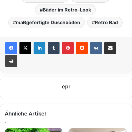
Bäder im Retro-Look
maßgefertigte Duschböden
Retro Bad
LinkedIn
Tumblr
Pinterest
Reddit
VKontakte
Teile per E-Mail
Drucken
epr
Ähnliche Artikel