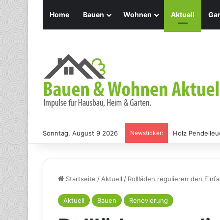
Home
Bauen
Wohnen
Aktuell
Gar
Sonntag, August 9 2026
Newsticker:
Holz Pendelleu
Startseite
/
Aktuell
/
Rollläden regulieren den Einf
Aktuell
Bauen
Renovierung