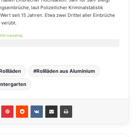
seinbrüche, laut Polizeilicher Kriminalstatistik
Wert seit 15 Jahren. Etwa zwei Drittel aller Einbrüche
 verübt.
KM.marketing
Rollläden
Rollläden aus Aluminium
ntergarten
lr
Pinterest
Reddit
VKontakte
Teile per E-Mail
Drucken