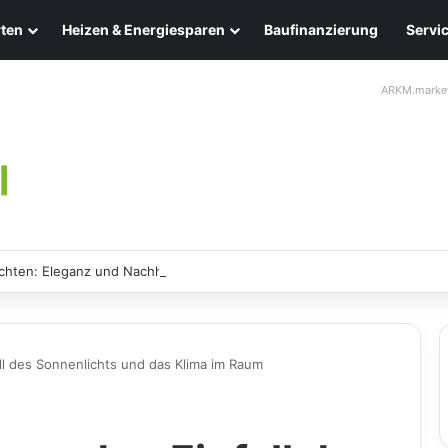
ten
Heizen & Energiesparen
Baufinanzierung
Servi
ARKM.marke
chten: Eleganz und Nachhaltigkeit für Ihr Zuhause
all des Sonnenlichts und das Klima im Raum