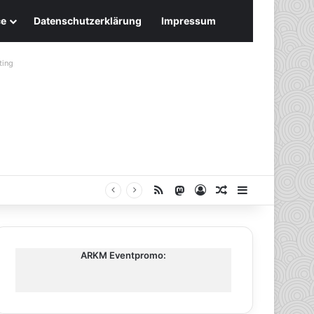
ce
Datenschutzerklärung
Impressum
ting
RSS
Mastodon
Anmelden
Zufälliger Artike
Sidebar
ARKM Eventpromo: