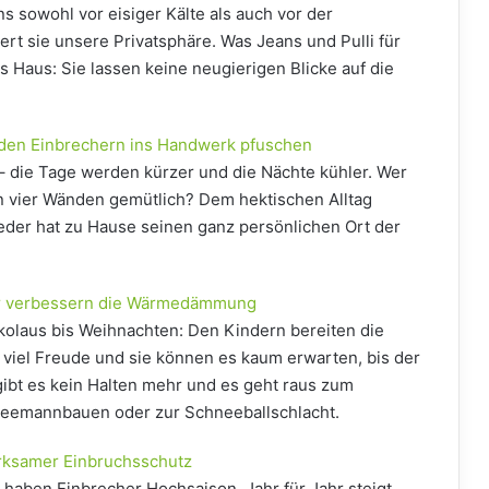
s sowohl vor eisiger Kälte als auch vor der
t sie unsere Privatsphäre. Was Jeans und Pulli für
 Haus: Sie lassen keine neugierigen Blicke auf die
läden Einbrechern ins Handwerk pfuschen
– die Tage werden kürzer und die Nächte kühler. Wer
en vier Wänden gemütlich? Dem hektischen Alltag
 jeder hat zu Hause seinen ganz persönlichen Ort der
ter verbessern die Wärmedämmung
kolaus bis Weihnachten: Den Kindern bereiten die
viel Freude und sie können es kaum erwarten, bis der
gibt es kein Halten mehr und es geht raus zum
neemannbauen oder zur Schneeballschlacht.
irksamer Einbruchsschutz
 haben Einbrecher Hochsaison. Jahr für Jahr steigt