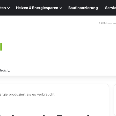
ten
Heizen & Energiesparen
Baufinanzierung
Servi
ARKM.marke
leuchten: Eleganz und Nachhaltigkeit für Ihr Zuhause
gie produziert als es verbraucht