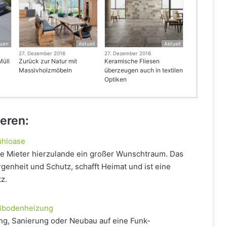
uen
Aktuell
Aktuell
27. Dezember 2016
27. Dezember 2016
Müll
Zurück zur Natur mit
Keramische Fliesen
Massivholzmöbeln
überzeugen auch in textilen
Optiken
ieren:
ühloase
ele Mieter hierzulande ein großer Wunschtraum. Das
genheit und Schutz, schafft Heimat und ist eine
tz.
ußbodenheizung
g, Sanierung oder Neubau auf eine Funk-