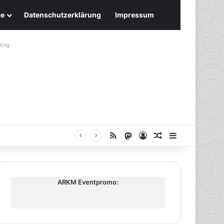
ce
Datenschutzerklärung
Impressum
ting
RSS
Mastodon
Anmelden
Zufälliger Artike
Sidebar
ARKM Eventpromo: