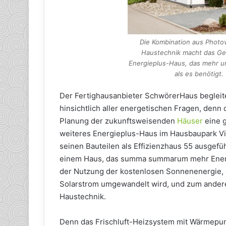
Die Kombination aus Photov
Haustechnik macht das G
Energieplus-Haus, das mehr um
als es benötigt
Der Fertighausanbieter SchwörerHaus begleitet
hinsichtlich aller energetischen Fragen, denn
Planung der zukunftsweisenden
Häuser
eine g
weiteres Energieplus-Haus im Hausbaupark Vil
seinen Bauteilen als Effizienzhaus 55 ausgef
einem Haus, das summa summarum mehr Energie
der Nutzung der kostenlosen Sonnenenergie, d
Solarstrom umgewandelt wird, und zum andere
Haustechnik.
Denn das Frischluft-Heizsystem mit Wärmepump