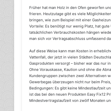
Früher hat man Holz in den Ofen geworfen und
frieren. Heutzutage gibt es viele Möglichkei
bringen, wie zum Beispiel mit einer Gasheizun
Vorteile: Es benötigt nur wenig Platz, hat gu
tatsächlichen Verbrauchskosten hängen wieder
man sich vor Vertragsabschluss umfassend dar
Auf diese Weise kann man Kosten in erheblic
Vattenfall, der jetzt in vielen Städten Deuts
Gasprodukten versorgt – bisher war das nur i
Ohne Vorauskasse, Kaution und ohne die Ab
Kundengruppen zwischen zwei Alternativen wä
Gewerbegas überzeugen nicht nur beim Preis,
Bedingungen: Es gibt keine Mindestlaufzeit un
ist das bei den neuen Produkten Easy Fix12 P
Mindestvertragslaufzeit von zwölf Monaten un