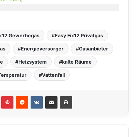
ix12 Gewerbegas
Easy Fix12 Privatgas
gas
Energieversorger
Gasanbieter
te
Heizsystem
kalte Räume
Temperatur
Vattenfall
lr
Pinterest
Reddit
VKontakte
Teile per E-Mail
Drucken