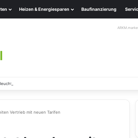
ten
Heizen & Energiesparen
Baufinanzierung
Servi
ARKM.marke
leuchten: Eleganz und Nachhaltigkeit für Ihr Zuhause
iten Vertrieb mit neuen Tarifen