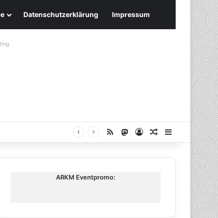
ce
Datenschutzerklärung
Impressum
ting
RSS
Mastodon
Anmelden
Zufälliger Artike
Sidebar
ARKM Eventpromo: