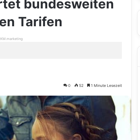
rtet bundesweiten
en Tarifen
KM.marketing
0
52
1 Minute Lesezeit