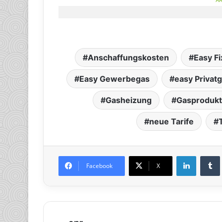
Anschaffungskosten
Easy F
Easy Gewerbegas
easy Privat
Gasheizung
Gasproduk
neue Tarife
LinkedIn
Tumb
Facebook
X