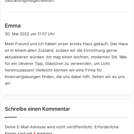
Gestaltungsmöglichkeiten.
s
Emma
a
30. Mai 2022 um 11:57 Uhr
g
Mein Freund und ich haben unser erstes Haus gekauft. Das Haus
t
ist in einem alten Zustand, sodass wir die Einrichtung gerne
:
aktualisieren würden. Ich mag einen leichten, modernen Stil. Was
für ein cleverer Tipp, Glastüren zu verwenden, um Licht
hereinzulassen! Vielleicht können wir eine Firma für
Innenverglasungen finden, die uns dabei hilft. Sehen wir es uns
an!
Schreibe einen Kommentar
Deine E-Mail-Adresse wird nicht veröffentlicht.
Erforderliche
Felder sind mit
*
markiert