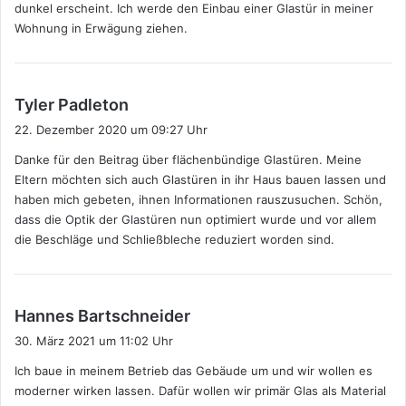
dunkel erscheint. Ich werde den Einbau einer Glastür in meiner
Wohnung in Erwägung ziehen.
s
Tyler Padleton
a
22. Dezember 2020 um 09:27 Uhr
g
Danke für den Beitrag über flächenbündige Glastüren. Meine
t
Eltern möchten sich auch Glastüren in ihr Haus bauen lassen und
:
haben mich gebeten, ihnen Informationen rauszusuchen. Schön,
dass die Optik der Glastüren nun optimiert wurde und vor allem
die Beschläge und Schließbleche reduziert worden sind.
s
Hannes Bartschneider
a
30. März 2021 um 11:02 Uhr
g
Ich baue in meinem Betrieb das Gebäude um und wir wollen es
t
moderner wirken lassen. Dafür wollen wir primär Glas als Material
: