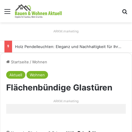
Menü
S
ARKM.marketing
Holz Pendelleuchten: Eleganz und Nachhaltigkeit für Ihr Zuhause
Startseite
/
Wohnen
Aktuell
Wohnen
Flächenbündige Glastüren
ARKM.marketing