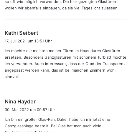
so oft wie möglich verwenden. Die hier gezeigten Glastüren
wollen wir ebenfalls einbauen, da sie viel Tageslicht zulassen.
s
Kathi Seibert
a
17. Juli 2021 um 13:51 Uhr
g
Ich möchte die meisten meiner Türen im Haus durch Glastüren
t
ersetzen. Besonders Ganzglastüren mit schönem Türblatt möchte
:
ich verwenden. Auch interessant, dass der Grad der Transparenz
angepasst werden kann, das ist bei manchen Zimmern wohl
sinnvoll.
s
Nina Hayder
a
30. Mai 2022 um 09:57 Uhr
g
Ich bin ein großer Glas-Fan. Daher habe ich mir jetzt eine
t
Ganzglasanlage bestellt. Bei Glas hat man auch viele
: