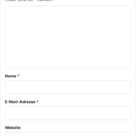
K
o
m
m
e
n
t
a
Name
*
r
*
E-Mail-Adresse
*
Website