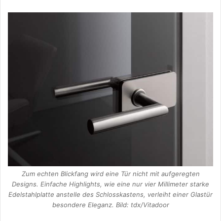
Zum echten Blickfang wird eine Tür nicht mit aufgeregten
Designs. Einfache Highlights, wie eine nur vier Millimeter starke
Edelstahlplatte anstelle des Schlosskastens, verleiht einer Glastür
besondere Eleganz. Bild: tdx/Vitadoor