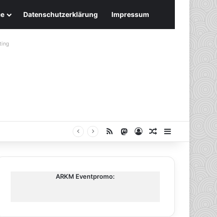
ce
Datenschutzerklärung
Impressum
ting
RSS
Mastodon
Anmelden
Zufälliger Artike
Sidebar
ARKM Eventpromo: