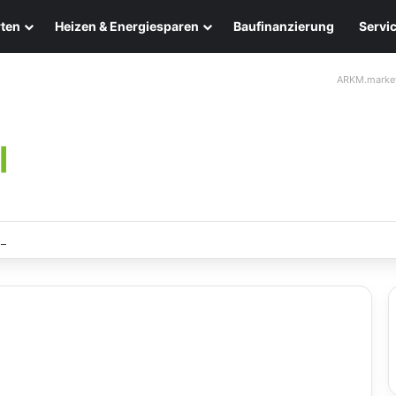
ten
Heizen & Energiesparen
Baufinanzierung
Servi
ARKM.marke
chten: Eleganz und Nachhaltigkeit für Ihr Zuhause