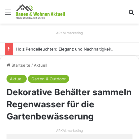
Menü
S
ARKM.marketing
Holz Pendelleuchten: Eleganz und Nachhaltigkeit für Ihr Zuhause
Startseite
/
Aktuell
Aktuell
Garten & Outdoor
Dekorative Behälter sammeln
Regenwasser für die
Gartenbewässerung
ARKM.marketing