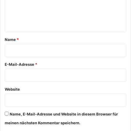
m
e
n
t
a
Name
*
r
*
E-Mail-Adresse
*
Website
Name, E-Mail-Adresse und Website in diesem Browser für
meinen nächsten Kommentar speichern.