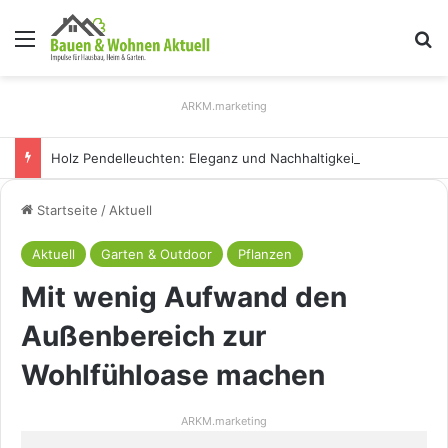
Menü
S
ARKM.marketing
Holz Pendelleuchten: Eleganz und Nachhaltigkeit für Ihr Zuhause
Startseite
/
Aktuell
Aktuell
Garten & Outdoor
Pflanzen
Mit wenig Aufwand den
Außenbereich zur
Wohlfühloase machen
ARKM.marketing