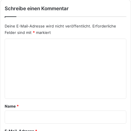
Schreibe einen Kommentar
Deine E-Mail-Adresse wird nicht veröffentlicht.
Erforderliche
Felder sind mit
*
markiert
K
o
m
m
e
n
t
a
Name
*
r
*