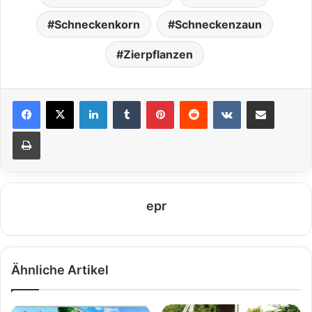
Schneckenkorn
Schneckenzaun
Zierpflanzen
LinkedIn
Tumblr
Pinterest
Reddit
VKontakte
Teile per E-Mail
Drucken
epr
Ähnliche Artikel