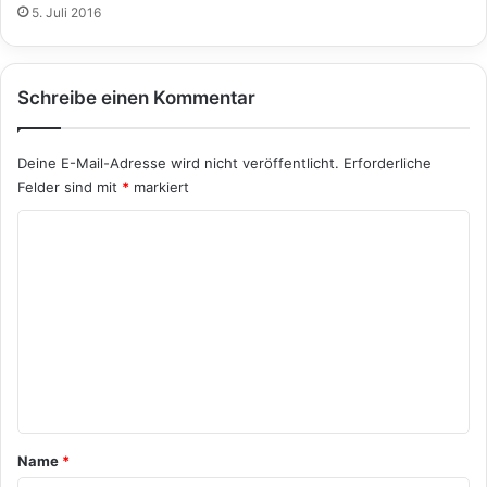
5. Juli 2016
Schreibe einen Kommentar
Deine E-Mail-Adresse wird nicht veröffentlicht.
Erforderliche
Felder sind mit
*
markiert
K
o
m
m
e
n
t
a
Name
*