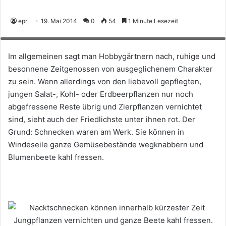
vernichten und ganze Beete kahl fressen. Schneckenkorn schützt Gemüse
epr
19. Mai 2014
0
54
1 Minute Lesezeit
und Co umweltschonend und ist für Hund, Katze und Igel ungefährlich. (Foto:
epr/Neudorff)
Im allgemeinen sagt man Hobbygärtnern nach, ruhige und
besonnene Zeitgenossen von ausgeglichenem Charakter
zu sein. Wenn allerdings von den liebevoll gepflegten,
jungen Salat-, Kohl- oder Erdbeerpflanzen nur noch
abgefressene Reste übrig und Zierpflanzen vernichtet
sind, sieht auch der Friedlichste unter ihnen rot. Der
Grund: Schnecken waren am Werk. Sie können in
Windeseile ganze Gemüsebestände wegknabbern und
Blumenbeete kahl fressen.