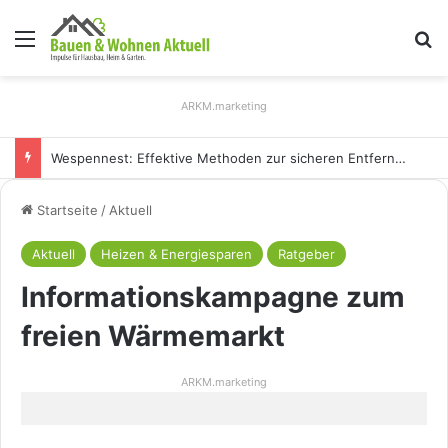
Menü
S
ARKM.marketing
Wespennest: Effektive Methoden zur sicheren Entfernung
Startseite
/
Aktuell
Aktuell
Heizen & Energiesparen
Ratgeber
Informationskampagne zum
freien Wärmemarkt
ARKM.marketing