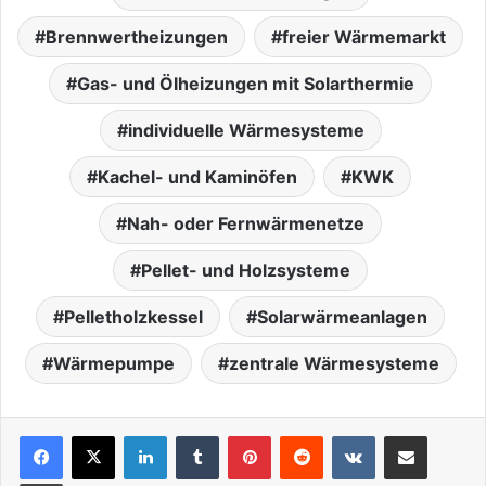
Brennwertheizungen
freier Wärmemarkt
Gas- und Ölheizungen mit Solarthermie
individuelle Wärmesysteme
Kachel- und Kaminöfen
KWK
Nah- oder Fernwärmenetze
Pellet- und Holzsysteme
Pelletholzkessel
Solarwärmeanlagen
Wärmepumpe
zentrale Wärmesysteme
LinkedIn
Tumblr
Pinterest
Reddit
VKontakte
Teile per E-Mail
Drucken