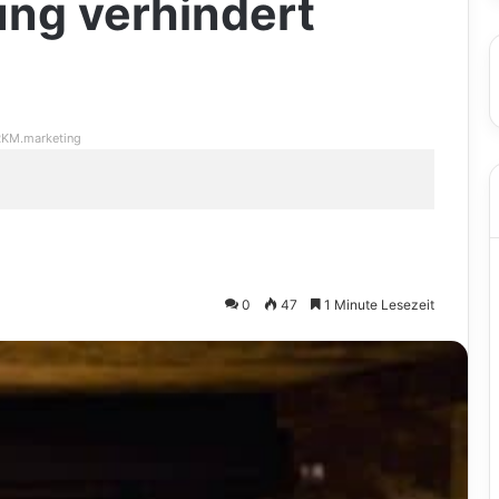
ung verhindert
KM.marketing
0
47
1 Minute Lesezeit