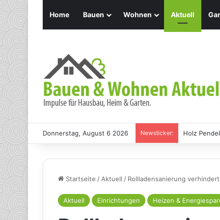
Home
Bauen
Wohnen
Aktuell
Gar
Donnerstag, August 6 2026
Newsticker:
Holz Pendel
Startseite
/
Aktuell
/
Rollladensanierung verhindert
Aktuell
Einrichtungen
Heizen & Energiespa