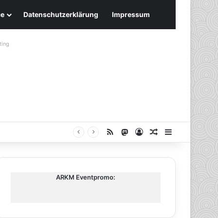
ce
Datenschutzerklärung
Impressum
ting
RSS
Mastodon
Anmelden
Zufälliger Artike
Sidebar
ARKM Eventpromo: