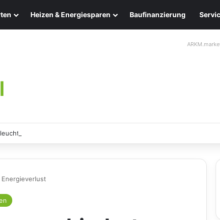
ten
Heizen & Energiesparen
Baufinanzierung
Servi
ARKM.marke
leuchten: Eleganz und Nachhaltigkeit für Ihr Zuhause
 Energieverlust
ren