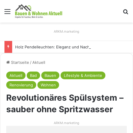
Menü
S
ARKM.marketing
Holz Pendelleuchten: Eleganz und Nachhaltigkeit für Ihr Zuhause
Startseite
/
Aktuell
Aktuell
Bad
Bauen
Lifestyle & Ambiente
Renovierung
Wohnen
Revolutionäres Spülsystem –
sauber ohne Spritzwasser
ARKM.marketing