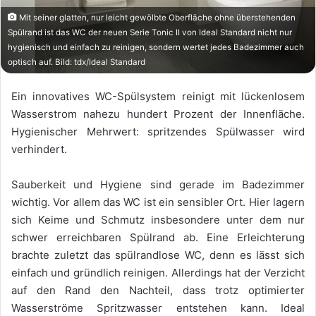
Mit seiner glatten, nur leicht gewölbte Oberfläche ohne überstehenden
Spülrand ist das WC der neuen Serie Tonic II von Ideal Standard nicht nur
hygienisch und einfach zu reinigen, sondern wertet jedes Badezimmer auch
optisch auf. Bild: tdx/Ideal Standard
Ein innovatives WC-Spülsystem reinigt mit lückenlosem
Wasserstrom nahezu hundert Prozent der Innenfläche.
Hygienischer Mehrwert: spritzendes Spülwasser wird
verhindert.
Sauberkeit und Hygiene sind gerade im Badezimmer
wichtig. Vor allem das WC ist ein sensibler Ort. Hier lagern
sich Keime und Schmutz insbesondere unter dem nur
schwer erreichbaren Spülrand ab. Eine Erleichterung
brachte zuletzt das spülrandlose WC, denn es lässt sich
einfach und gründlich reinigen. Allerdings hat der Verzicht
auf den Rand den Nachteil, dass trotz optimierter
Wasserströme Spritzwasser entstehen kann. Ideal