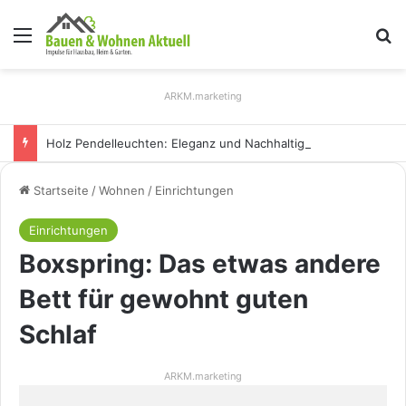
Menü
S
ARKM.marketing
Holz Pendelleuchten: Eleganz und Nachhaltigkeit für Ihr Zuhause
Startseite
/
Wohnen
/
Einrichtungen
Einrichtungen
Boxspring: Das etwas andere
Bett für gewohnt guten
Schlaf
ARKM.marketing