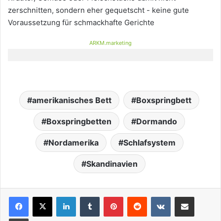
zerschnitten, sondern eher gequetscht - keine gute
Voraussetzung für schmackhafte Gerichte
ARKM.marketing
amerikanisches Bett
Boxspringbett
Boxspringbetten
Dormando
Nordamerika
Schlafsystem
Skandinavien
LinkedIn
Tumblr
Pinterest
Reddit
VKontakte
Teile per E-Mail
Drucken