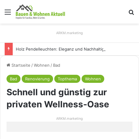
Menü
S
ARKM.marketing
Holz Pendelleuchten: Eleganz und Nachhaltigkeit für Ihr Zuhause
Startseite
/
Wohnen
/
Bad
Bad
Renovierung
Topthema
Wohnen
Schnell und günstig zur
privaten Wellness-Oase
ARKM.marketing