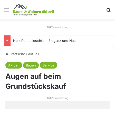
Menü
S
ARKM.marketing
Holz Pendelleuchten: Eleganz und Nachhaltigkeit für Ihr Zuhause
Startseite
/
Aktuell
Aktuell
Bauen
Service
Augen auf beim
Grundstückskauf
ARKM.marketing