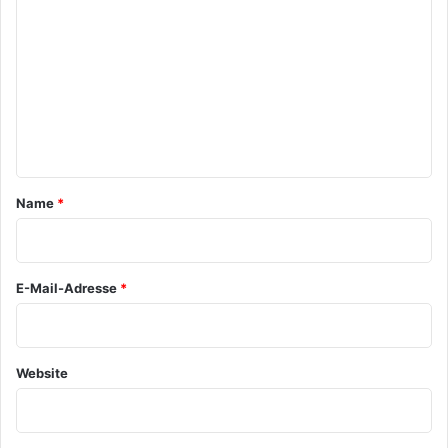
o
m
m
e
n
t
a
Name
*
r
*
E-Mail-Adresse
*
Website