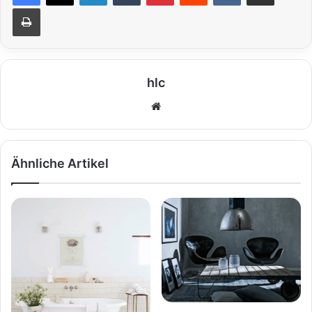
Drucken
hlc
We
bs
eit
e
Ähnliche Artikel