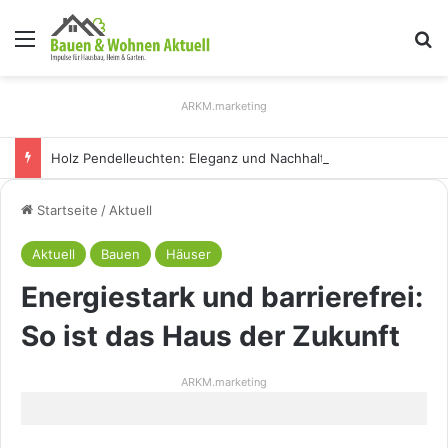
Menü
S
ARKM.marketing
Holz Pendelleuchten: Eleganz und Nachhaltigkeit für Ihr Zuhause
Startseite
/
Aktuell
Aktuell
Bauen
Häuser
Energiestark und barrierefrei:
So ist das Haus der Zukunft
ARKM.marketing