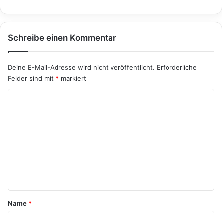
Schreibe einen Kommentar
Deine E-Mail-Adresse wird nicht veröffentlicht.
Erforderliche
Felder sind mit
*
markiert
K
o
m
m
e
n
t
a
Name
*
r