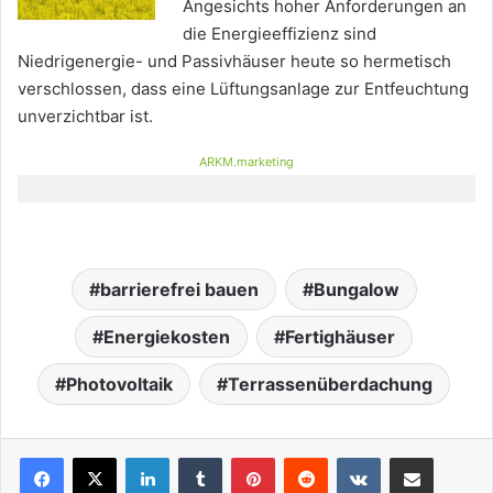
Angesichts hoher Anforderungen an
die Energieeffizienz sind
Niedrigenergie- und Passivhäuser heute so hermetisch
verschlossen, dass eine Lüftungsanlage zur Entfeuchtung
unverzichtbar ist.
ARKM.marketing
barrierefrei bauen
Bungalow
Energiekosten
Fertighäuser
Photovoltaik
Terrassenüberdachung
LinkedIn
Tumblr
Pinterest
Reddit
VKontakte
Teile per E-Mail