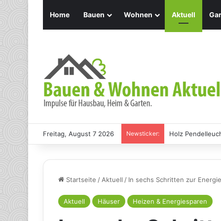
Home
Bauen
Wohnen
Aktuell
Gar
Freitag, August 7 2026
Newsticker:
Holz Pendelleuch
Startseite
/
Aktuell
/
In sechs Schritten zur Energie
Aktuell
Häuser
Heizen & Energiesparen