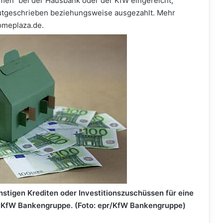
en“ bei der Hausbank oder der KfW eingereicht,
gutgeschrieben beziehungsweise ausgezahlt. Mehr
omeplaza.de.
nstigen Krediten oder Investitionszuschüssen für eine
r KfW Bankengruppe. (Foto: epr/KfW Bankengruppe)