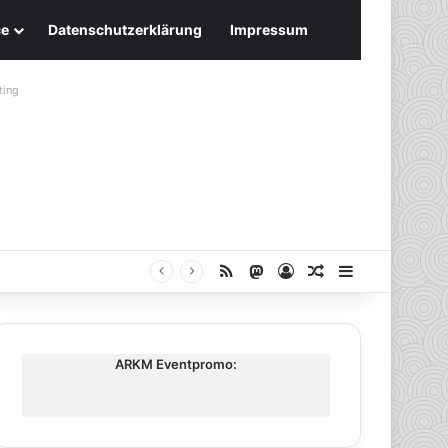
ce
Datenschutzerklärung
Impressum
ting
RSS
Mastodon
Anmelden
Zufälliger Artike
Sidebar
ARKM Eventpromo: