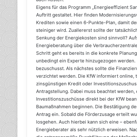
Eigens für das Programm „Energieeffizient Sa
Auftritt gestaltet. Hier finden Modernisierung
Krediten sowie einen 6-Punkte-Plan, damit de
steiniger wird. Zuallererst sollte der tatsäch
Senkung der Energiekosten sind sinnvoll? Auf
Energieberatung über die Verbraucherzentrale
Schritt geht es bereits in die konkrete Planu
unbedingt ein Experte hinzugezogen werden. 
bezuschusst. Als nächstes sollte die Finanzier
verzichtet werden. Die KfW informiert online,
zinsgünstigen Kredit oder Investitionszuschus
Antragstellung. Dabei muss beachtet werden, 
Investitionszuschüsse direkt bei der KfW bea
Baumaßnahmen beginnen. Die Bestätigung de
Antrag ein. Sobald die Förderzusage erteilt w
losgehen. Auch hierbei kann sich eine – ebenf
Energieberater als sehr nützlich erweisen. Na