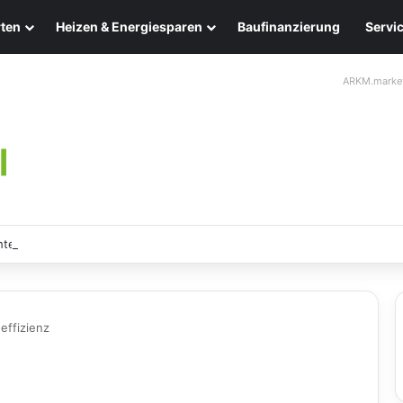
ten
Heizen & Energiesparen
Baufinanzierung
Servi
ARKM.marke
ten: Eleganz und Nachhaltigkeit für Ihr Zuhause
effizienz