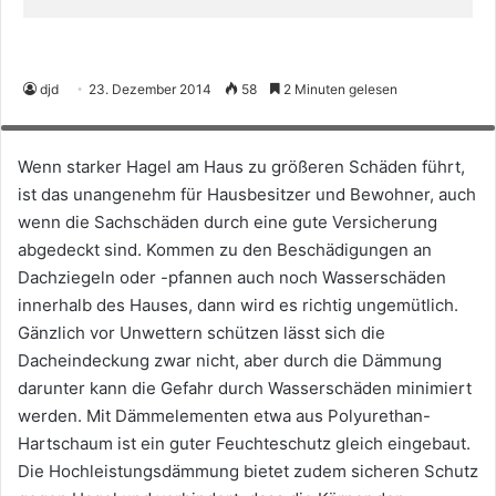
djd
23. Dezember 2014
58
2 Minuten gelesen
Starke Schäden durch Hagelunwetter kommen auch in Deutschland
immer häufiger vor. Foto: djd/Paul Bauder
Wenn starker Hagel am Haus zu größeren Schäden führt,
ist das unangenehm für Hausbesitzer und Bewohner, auch
wenn die Sachschäden durch eine gute Versicherung
abgedeckt sind. Kommen zu den Beschädigungen an
Dachziegeln oder -pfannen auch noch Wasserschäden
innerhalb des Hauses, dann wird es richtig ungemütlich.
Gänzlich vor Unwettern schützen lässt sich die
Dacheindeckung zwar nicht, aber durch die Dämmung
darunter kann die Gefahr durch Wasserschäden minimiert
werden. Mit Dämmelementen etwa aus Polyurethan-
Hartschaum ist ein guter Feuchteschutz gleich eingebaut.
Die Hochleistungsdämmung bietet zudem sicheren Schutz