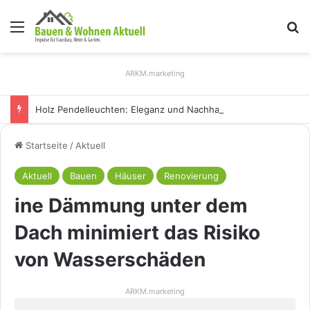
Menü
S
ARKM.marketing
Holz Pendelleuchten: Eleganz und Nachhaltigkeit für Ihr Zuhause
Startseite
/
Aktuell
Aktuell
Bauen
Häuser
Renovierung
ine Dämmung unter dem
Dach minimiert das Risiko
von Wasserschäden
ARKM.marketing