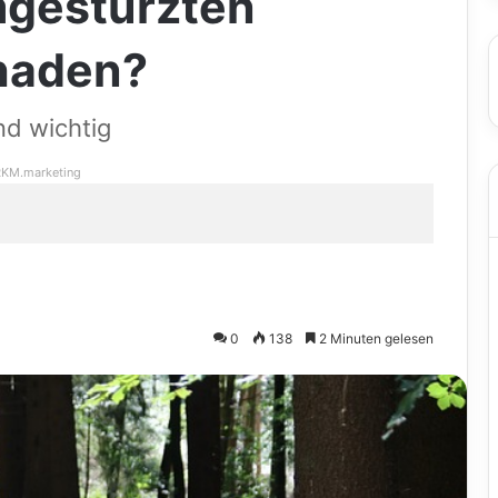
mgestürzten
haden?
nd wichtig
KM.marketing
0
138
2 Minuten gelesen