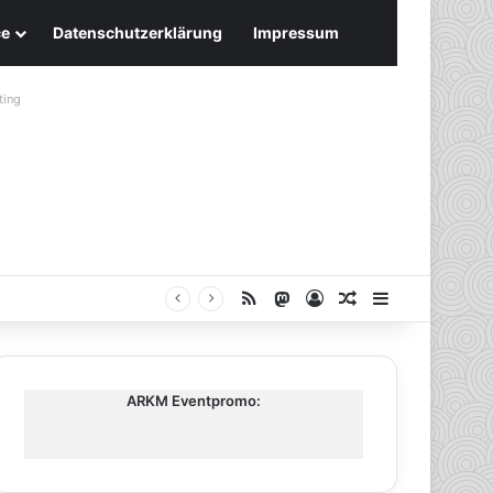
ce
Datenschutzerklärung
Impressum
ting
RSS
Mastodon
Anmelden
Zufälliger Artike
Sidebar
ARKM Eventpromo: