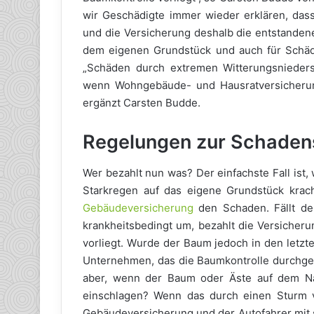
wir Geschädigte immer wieder erklären, das
und die Versicherung deshalb die entstandene
dem eigenen Grundstück und auch für Schäd
„Schäden durch extremen Witterungsniedersc
wenn Wohngebäude- und Hausratversicherung 
ergänzt Carsten Budde.
Regelungen zur Schaden
Wer bezahlt nun was? Der einfachste Fall ist
Starkregen auf das eigene Grundstück krach
Gebäudeversicherung
den Schaden. Fällt de
krankheitsbedingt um, bezahlt die Versicheru
vorliegt. Wurde der Baum jedoch in den letzt
Unternehmen, das die Baumkontrolle durchge
aber, wenn der Baum oder Äste auf dem N
einschlagen? Wenn das durch einen Sturm v
Gebäudeversicherung und der Autofahrer mit 