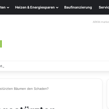
ten
Heizen & Energiesparen
Baufinanzierung
Servi
ARKM.marke
ten: Eleganz und Nachhaltigkeit für Ihr Zuhause
estürzten Bäumen den Schaden?