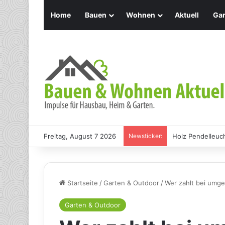
Home
Bauen
Wohnen
Aktuell
Gar
Freitag, August 7 2026
Newsticker:
Holz Pendelleuch
Startseite
/
Garten & Outdoor
/
Wer zahlt bei umg
Garten & Outdoor