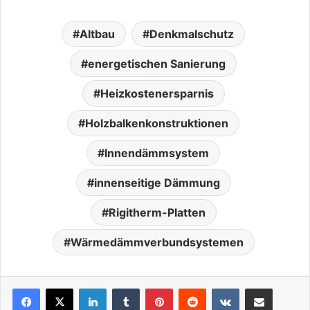
Altbau
Denkmalschutz
energetischen Sanierung
Heizkostenersparnis
Holzbalkenkonstruktionen
Innendämmsystem
innenseitige Dämmung
Rigitherm-Platten
Wärmedämmverbundsystemen
LinkedIn
Tumblr
Pinterest
Reddit
VKontakte
Teile per E-Mail