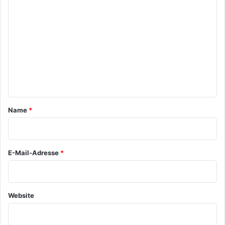
K
o
m
m
e
n
t
a
Name
*
r
*
E-Mail-Adresse
*
Website