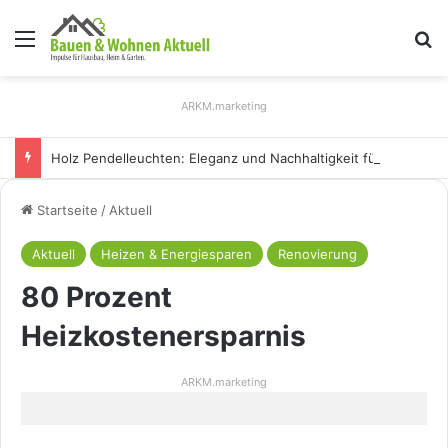
Menü
S
ARKM.marketing
Holz Pendelleuchten: Eleganz und Nachhaltigkeit für Ihr Zuhause
Startseite
/
Aktuell
Aktuell
Heizen & Energiesparen
Renovierung
80 Prozent
Heizkostenersparnis
ARKM.marketing