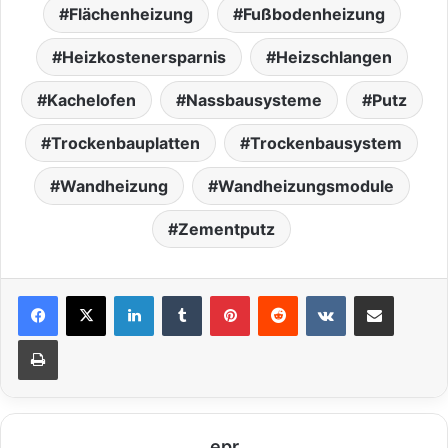
Flächenheizung
Fußbodenheizung
Heizkostenersparnis
Heizschlangen
Kachelofen
Nassbausysteme
Putz
Trockenbauplatten
Trockenbausystem
Wandheizung
Wandheizungsmodule
Zementputz
LinkedIn
Tumblr
Pinterest
Reddit
VKontakte
Teile per E-Mail
Drucken
epr