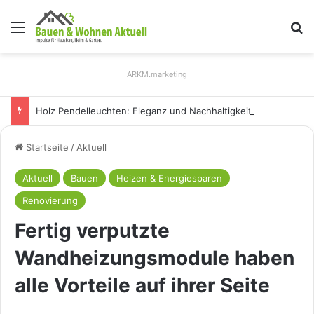
Menü
S
ARKM.marketing
Holz Pendelleuchten: Eleganz und Nachhaltigkeit für Ihr Zuhause
Startseite
/
Aktuell
Aktuell
Bauen
Heizen & Energiesparen
Renovierung
Fertig verputzte
Wandheizungsmodule haben
alle Vorteile auf ihrer Seite