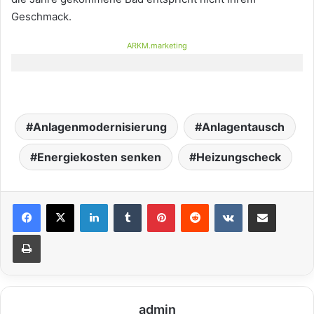
Geschmack.
ARKM.marketing
Anlagenmodernisierung
Anlagentausch
Energiekosten senken
Heizungscheck
LinkedIn
Tumblr
Pinterest
Reddit
VKontakte
Teile per E-Mail
Drucken
admin