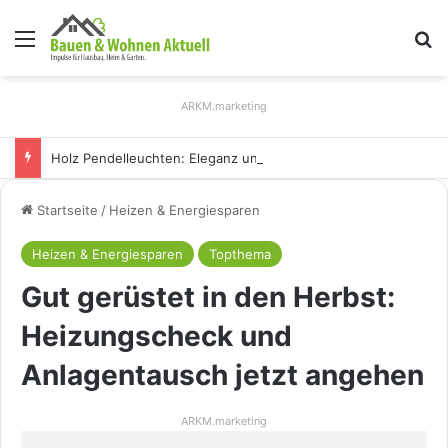
Menü
S
ARKM.marketing
Holz Pendelleuchten: Eleganz und Nachhaltigkeit für Ihr Zuhause
Startseite
/
Heizen & Energiesparen
Heizen & Energiesparen
Topthema
Gut gerüstet in den Herbst:
Heizungscheck und
Anlagentausch jetzt angehen
ARKM.marketing