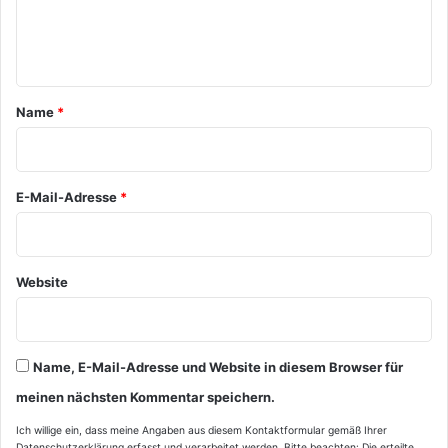
e
n
t
a
Name
*
r
*
E-Mail-Adresse
*
Website
Name, E-Mail-Adresse und Website in diesem Browser für
meinen nächsten Kommentar speichern.
Ich willige ein, dass meine Angaben aus diesem Kontaktformular gemäß Ihrer
Datenschutzerklärung
erfasst und verarbeitet werden. Bitte beachten: Die erteilte