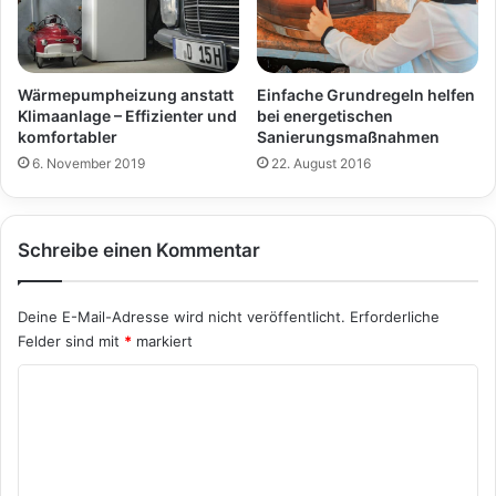
Wärmepumpheizung anstatt
Einfache Grundregeln helfen
Klimaanlage – Effizienter und
bei energetischen
komfortabler
Sanierungsmaßnahmen
6. November 2019
22. August 2016
Schreibe einen Kommentar
Deine E-Mail-Adresse wird nicht veröffentlicht.
Erforderliche
Felder sind mit
*
markiert
K
o
m
m