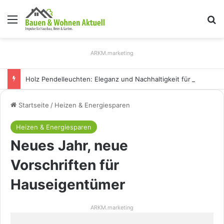
Menü
S
ARKM.marketing
Holz Pendelleuchten: Eleganz und Nachhaltigkeit für Ihr Zuhause
Startseite
/
Heizen & Energiesparen
Heizen & Energiesparen
Neues Jahr, neue
Vorschriften für
Hauseigentümer
ARKM.marketing