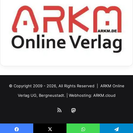
© Copyright 2009 - 2026, All Rights Reserved |
ARKM Online
Verlag UG, Bergneustadt.
| Webhosting:
ARKM.cloud
RSS
Mastodon