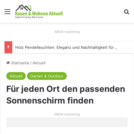
Menü
S
ARKM.marketing
Holz Pendelleuchten: Eleganz und Nachhaltigkeit für Ihr Zuhause
Startseite
/
Aktuell
Aktuell
Garten & Outdoor
Für jeden Ort den passenden
Sonnenschirm finden
ARKM.marketing