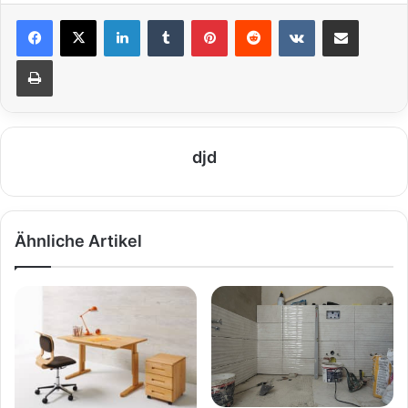
LinkedIn
Tumblr
Pinterest
Reddit
VKontakte
Teile per E-Mail
Drucken
djd
Ähnliche Artikel