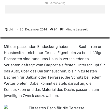
ARKM.marketing
djd
30. Dezember 2014
94
1 Minute Lesezeit
Ein festes Dach für die Terrasse: Kunststoffbedachungen bieten dazu
vielfältige Möglichkeiten. Foto: djd/Gutta Werke
Mit der passenden Eindeckung haben sich Bauherren und
Hausbesitzer nicht nur für das Eigenheim zu beschäftigen.
Dacharten sind rund ums Haus in verschiedenen
Varianten gefragt: vom Carport als festen Unterschlupf für
das Auto, über das Gartenhäuschen, bis hin zu festen
Dächern für Balkon oder Terrasse, die Schutz bei jedem
Wetter bieten. Dabei kommt es stets darauf an, die
Konstruktion und das Material des Dachs passend zum
jeweiligen Zweck auszuwählen.