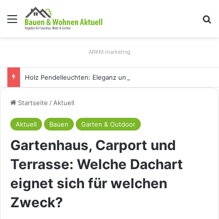
Menü
S
ARKM.marketing
Holz Pendelleuchten: Eleganz und Nachhaltigkeit für Ihr Zuhause
Startseite
/
Aktuell
Aktuell
Bauen
Garten & Outdoor
Gartenhaus, Carport und
Terrasse: Welche Dachart
eignet sich für welchen
Zweck?